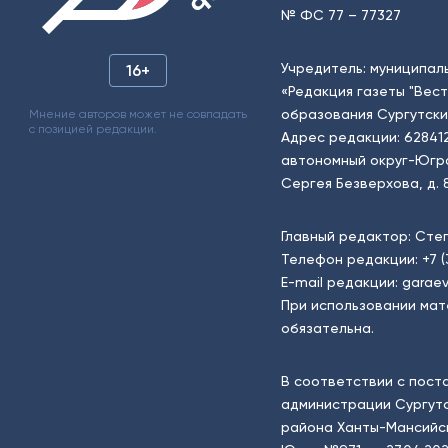
№ ФС 77 – 77327
Учредитель: муниципал
16+
«Редакция газеты "Вес
образования Сургутски
Мнение авторов может не совпадать
с позицией редакции.
Адрес редакции: 62841
автономный округ-Югра, г
Сергея Безверхова, д. 8
Главный редактор: Сте
Телефон редакции:
+7 
E-mail редакции:
garaev
При использовании мат
обязательна.
В соответствии с пост
администрации Сургутс
района Ханты-Мансийск