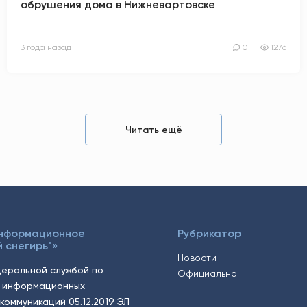
обрушения дома в Нижневартовске
3 года назад
0
1276
Читать ещё
Информационное
Рубрикатор
 снегирь"»
Новости
еральной службой по
Официально
, информационных
коммуникаций 05.12.2019 ЭЛ