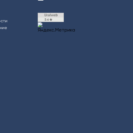
ости
ение