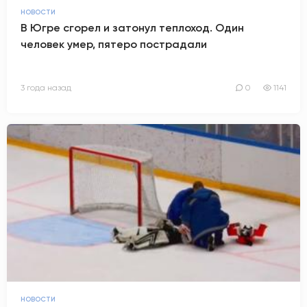
НОВОСТИ
АНТИТЕРРОР
В Югре сгорел и затонул теплоход. Один
человек умер, пятеро пострадали
НОВОСТИ
3 года назад
0
1141
ОФИЦИАЛЬНО
81,41
94,06
Вход / Регистрация
НОВОСТИ