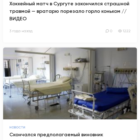
Хоккейный матч в Сургуте закончился страшной
травмой — вратарю порезало горло коньком //
ВИДЕО
3 года назад
0
1222
НОВОСТИ
Скончался предполагаемый виновник