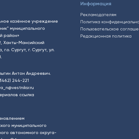
Информация
Рекламодателям
ьное казённое учреждение
Политика конфиденциальн
тник" муниципального
Пользовательское соглаш
й район»
Редакционная политика
2, Ханты-Мансийский
.о. Сургут, г. Сургут, ул.
.
пыгин Антон Андреевич.
(3462) 244-221
a_n@vestniksr.ru
ериалов ссылка
ановлением
кого муниципального
ого автономного округа-