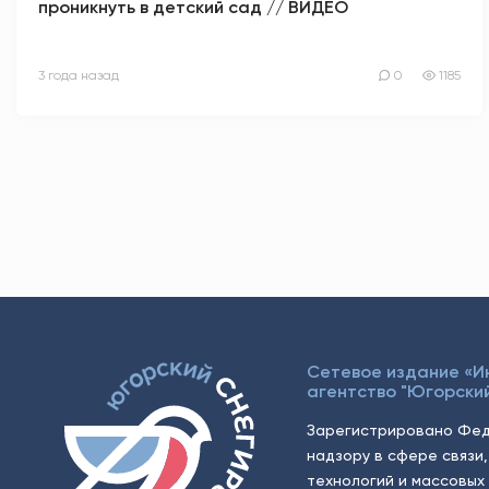
проникнуть в детский сад // ВИДЕО
3 года назад
0
1185
Сетевое издание «
агентство "Югорский
Зарегистрировано Фед
надзору в сфере связи
технологий и массовых 