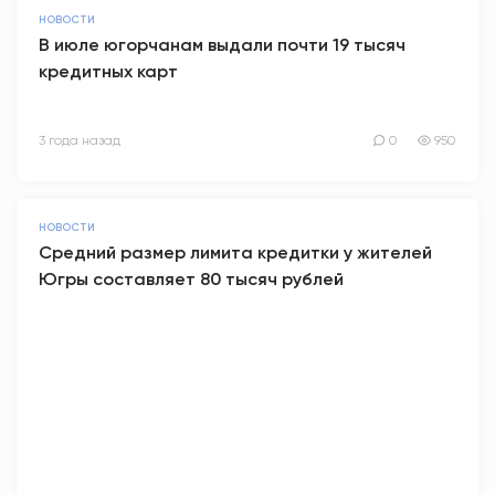
НОВОСТИ
АНТИТЕРРОР
В июле югорчанам выдали почти 19 тысяч
кредитных карт
НОВОСТИ
3 года назад
0
950
ОФИЦИАЛЬНО
НОВОСТИ
82,17
94,84
Средний размер лимита кредитки у жителей
Югры составляет 80 тысяч рублей
Вход / Регистрация