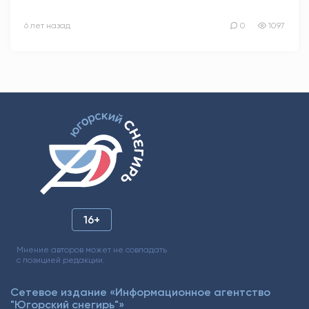
6 лет назад
0
1097
16+
Мнение авторов может не совпадать
с позицией редакции.
Сетевое издание «Информационное агентство
"Югорский снегирь"»