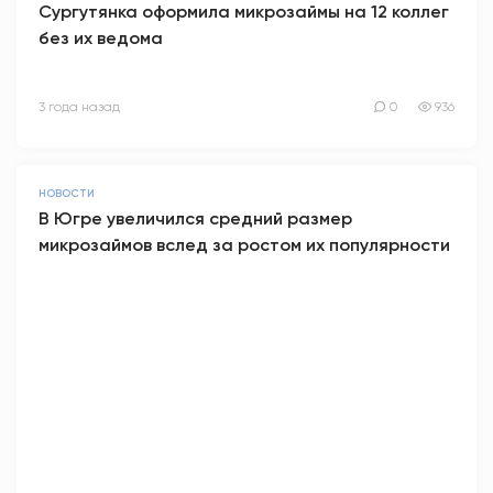
Сургутянка оформила микрозаймы на 12 коллег
без их ведома
АНТИТЕРРОР
НОВОСТИ
3 года назад
0
936
ОФИЦИАЛЬНО
НОВОСТИ
В Югре увеличился средний размер
80,93
93,19
микрозаймов вслед за ростом их популярности
Вход / Регистрация