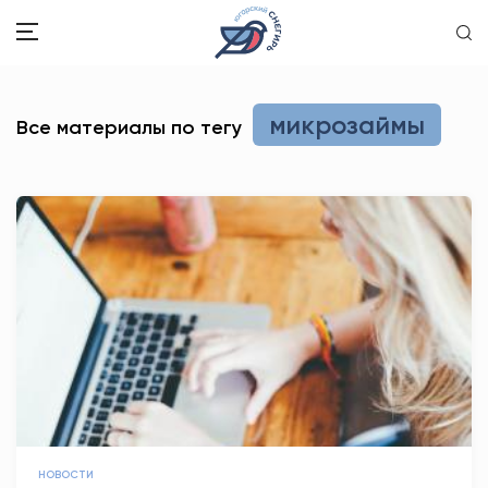
ЗДОРОВЬЕ
микрозаймы
Все материалы по тегу
ОБЩЕСТВО
ОБРАЗОВАНИЕ
ПСИХОЛОГИЯ
КУЛЬТУРА
СПОРТ
ВОПРОС-ОТВЕТ
ЭТО У НАС СЕМЕЙНОЕ
НОВОСТИ