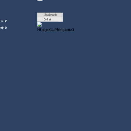
ости
ение