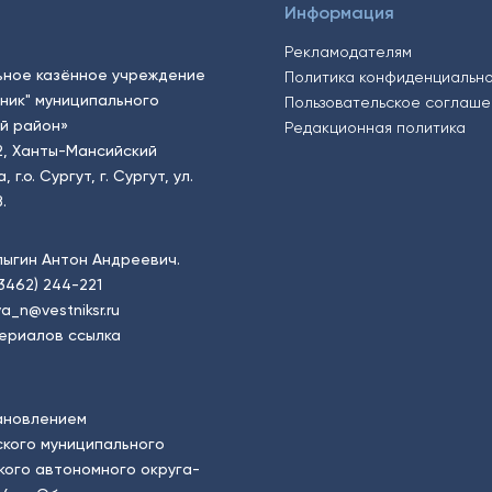
Информация
Рекламодателям
ьное казённое учреждение
Политика конфиденциальн
тник" муниципального
Пользовательское соглаш
й район»
Редакционная политика
2, Ханты-Мансийский
.о. Сургут, г. Сургут, ул.
.
пыгин Антон Андреевич.
(3462) 244-221
a_n@vestniksr.ru
ериалов ссылка
ановлением
кого муниципального
ого автономного округа-