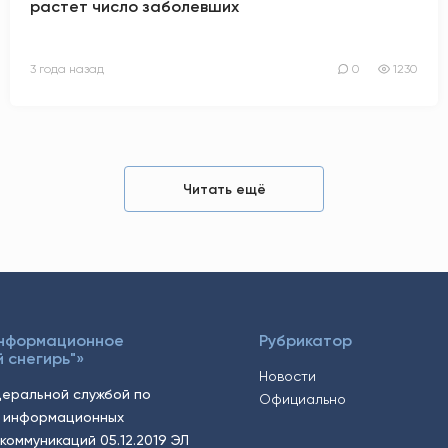
растет число заболевших
3 года назад
0
1230
Читать ещё
Информационное
Рубрикатор
 снегирь"»
Новости
еральной службой по
Официально
, информационных
коммуникаций 05.12.2019 ЭЛ