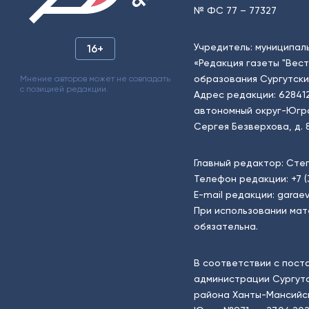
№ ФС 77 – 77327
Учредитель: муниципал
16+
«Редакция газеты "Вес
образования Сургутски
Мнение авторов может не совпадать
с позицией редакции.
Адрес редакции: 62841
автономный округ-Югра, г
Сергея Безверхова, д. 8
Главный редактор: Сте
Телефон редакции:
+7 
E-mail редакции:
garaev
При использовании мат
обязательна.
В соответствии с пост
администрации Сургутс
района Ханты-Мансийск