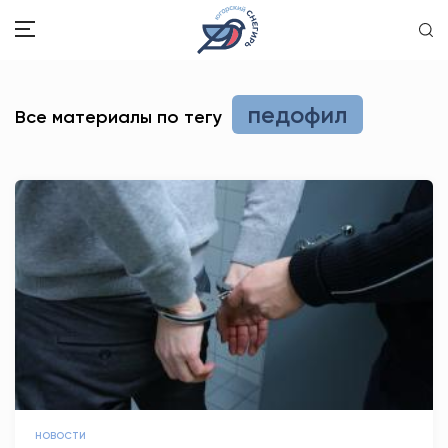
ЗДОРОВЬЕ
педофил
Все материалы по тегу
ОБЩЕСТВО
ОБРАЗОВАНИЕ
ПСИХОЛОГИЯ
КУЛЬТУРА
СПОРТ
ВОПРОС-ОТВЕТ
ЭТО У НАС СЕМЕЙНОЕ
НОВОСТИ