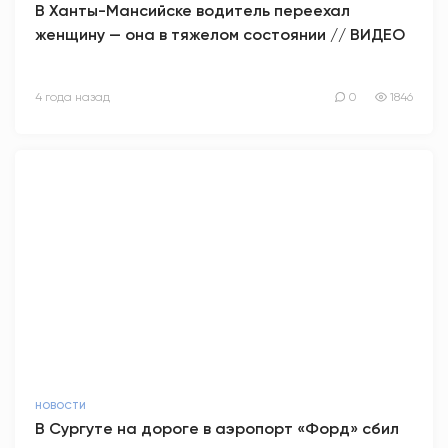
В Ханты-Мансийске водитель переехал
женщину — она в тяжелом состоянии // ВИДЕО
АНТИТЕРРОР
НОВОСТИ
4 года назад
0
1846
ОФИЦИАЛЬНО
82,17
94,84
Вход / Регистрация
НОВОСТИ
В Сургуте на дороге в аэропорт «Форд» сбил