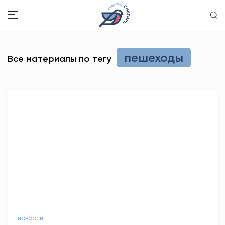
ЗДОРОВЬЕ
пешеходы
Все материалы по тегу
ОБЩЕСТВО
ОБРАЗОВАНИЕ
ПСИХОЛОГИЯ
КУЛЬТУРА
СПОРТ
ВОПРОС-ОТВЕТ
ЭТО У НАС СЕМЕЙНОЕ
НОВОСТИ