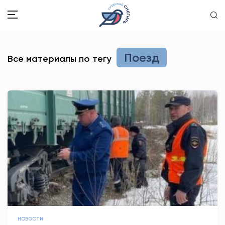
ЗДОРОВЬЕ
Поезд
Все материалы по тегу
ОБЩЕСТВО
ОБРАЗОВАНИЕ
ПСИХОЛОГИЯ
КУЛЬТУРА
СПОРТ
ВОПРОС-ОТВЕТ
ЭТО У НАС СЕМЕЙНОЕ
НОВОСТИ