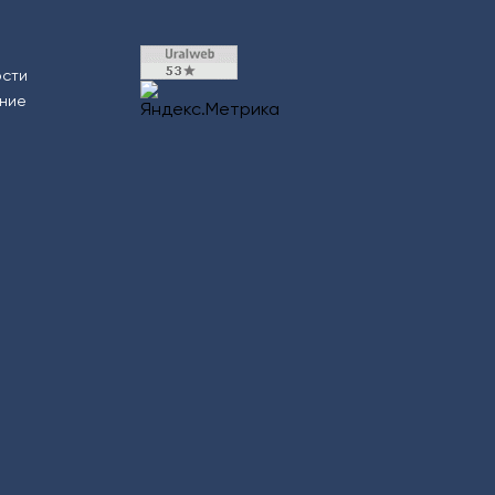
ости
ение