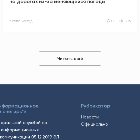
на дорогах из-за меняющейся погоды
3 года назад
0
1216
Читать ещё
Информационное
Рубрикатор
 снегирь"»
Новости
еральной службой по
Официально
, информационных
коммуникаций 05.12.2019 ЭЛ