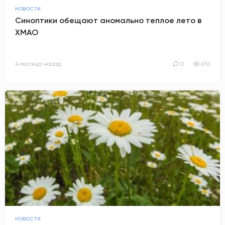
НОВОСТИ
АНТИТЕРРОР
Синоптики обещают аномально теплое лето в
ХМАО
НОВОСТИ
4 месяца назад
0
676
ОФИЦИАЛЬНО
80,93
93,19
Вход / Регистрация
НОВОСТИ