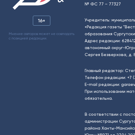
№ ФС 77 – 77327
Учредитель: муниципал
16+
«Редакция газеты "Вес
образования Сургутски
Мнение авторов может не совпадать
с позицией редакции.
Адрес редакции: 62841
автономный округ-Югра, г
Сергея Безверхова, д. 8
Главный редактор: Сте
Телефон редакции:
+7 
E-mail редакции:
garaev
При использовании мат
обязательна.
В соответствии с пост
администрации Сургутс
района Ханты-Мансийск