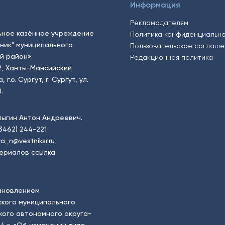
Информация
Рекламодателям
ьное казённое учреждение
Политика конфиденциальн
тник" муниципального
Пользовательское соглаш
й район»
Редакционная политика
2, Ханты-Мансийский
.о. Сургут, г. Сургут, ул.
.
пыгин Антон Андреевич.
(3462) 244-221
a_n@vestniksr.ru
ериалов ссылка
ановлением
кого муниципального
ого автономного округа-