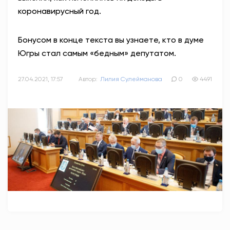
коронавирусный год.
АНТИТЕРРОР
Бонусом в конце текста вы узнаете, кто в думе
НОВОСТИ
Югры стал самым «бедным» депутатом.
ОФИЦИАЛЬНО
27.04.2021, 17:57
Автор:
Лилия Сулейманова
0
4491
82,17
94,84
Вход / Регистрация