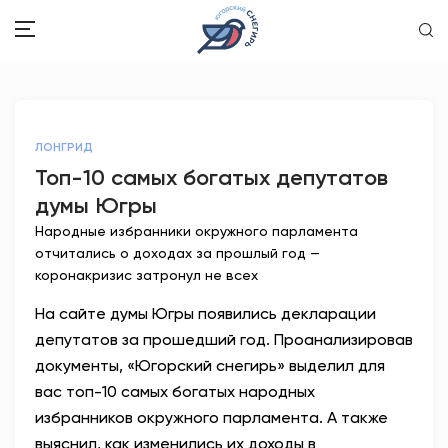
ЗДОРОВЬЕ
ЛОНГРИД
ОБЩЕСТВО
Топ-10 самых богатых депутатов
думы Югры
ОБРАЗОВАНИЕ
Народные избранники окружного парламента
ПСИХОЛОГИЯ
отчитались о доходах за прошлый год —
коронакризис затронул не всех
КУЛЬТУРА
На сайте думы Югры появились декларации
депутатов за прошедший год. Проанализировав
СПОРТ
документы, «Югорский снегирь» выделил для
вас топ-10 самых богатых народных
ВОПРОС-ОТВЕТ
избранников окружного парламента. А также
ЭТО У НАС СЕМЕЙНОЕ
выяснил, как изменились их доходы в