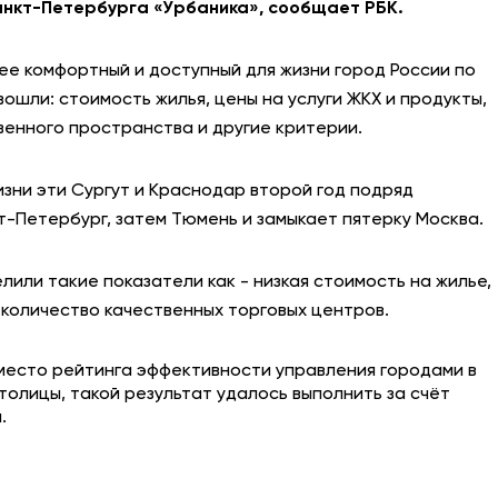
анкт-Петербурга «Урбаника», сообщает РБК.
АНТИТЕРРОР
ее комфортный и доступный для жизни город России по
НОВОСТИ
вошли: стоимость жилья, цены на услуги ЖКХ и продукты,
енного пространства и другие критерии.
ОФИЦИАЛЬНО
изни эти Сургут и Краснодар второй год подряд
т-Петербург, затем Тюмень и замыкает пятерку Москва.
81,41
94,06
или такие показатели как - низкая стоимость на жилье,
 количество качественных торговых центров.
Вход / Регистрация
место рейтинга эффективности управления городами в
толицы, такой результат удалось выполнить за счёт
.