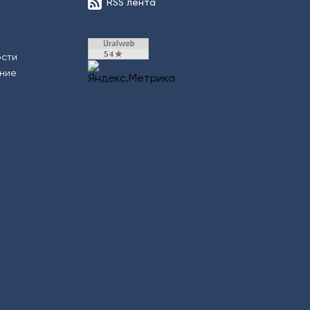
RSS лента
ости
ение