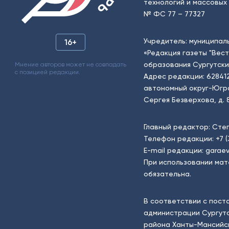
технологий и массовых 
№ ФС 77 – 77327
Учредитель: муниципал
16+
«Редакция газеты "Вес
образования Сургутски
Мнение авторов может не совпадать
с позицией редакции.
Адрес редакции: 62841
автономный округ-Югра, г
Сергея Безверхова, д. 8
Главный редактор: Сте
Телефон редакции:
+7 
E-mail редакции:
garaev
При использовании мат
обязательна.
В соответствии с пост
администрации Сургутс
района Ханты-Мансийск