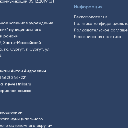
коммуникаций 05.12.2019 ЭЛ
Информация
Рекламодателям
ьное казённое учреждение
Политика конфиденциальн
тник" муниципального
Пользовательское соглаш
й район»
Редакционная политика
2, Ханты-Мансийский
.о. Сургут, г. Сургут, ул.
.
пыгин Антон Андреевич.
(3462) 244-221
a_n@vestniksr.ru
ериалов ссылка
ановлением
кого муниципального
ого автономного округа-