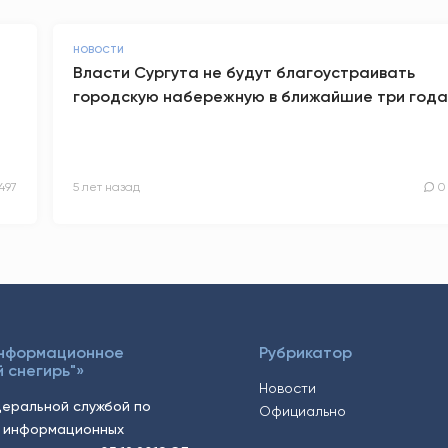
НОВОСТИ
Власти Сургута не будут благоустраивать
городскую набережную в ближайшие три года
497
5 лет назад
0
Информационное
Рубрикатор
 снегирь"»
Новости
еральной службой по
Официально
, информационных