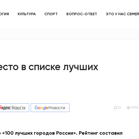
ОГИЯ
КУЛЬТУРА
СПОРТ
ВОПРОС-ОТВЕТ
ЭТО У НАС СЕМЕ
ЗДОРОВЬЕ
ОБЩЕСТВО
ОБРАЗОВАНИЕ
есто в списке лучших
ПСИХОЛОГИЯ
КУЛЬТУРА
СПОРТ
0
1775
ВОПРОС-ОТВЕТ
е «100 лучших городов России». Рейтинг составил
ЭТО У НАС СЕМЕЙНОЕ