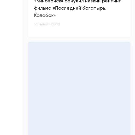
«Кинопоиск» обнулил низкий рейтинг
фильма «Последний богатырь.
Колобок»
56 минут назад
Легендарная группа нулевых «Руки
вверх!» приезжает в Сургут
час назад
Обряд очищения от злых духов
проведут югорчанам в Сургутском
районе
2 часа назад
Из-за погоды в ХМАО перенесли
празднование Дня физкультурника
2 часа назад