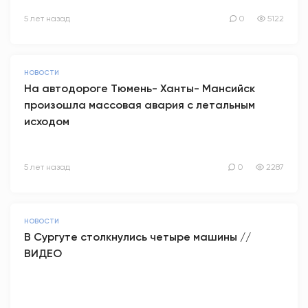
5 лет назад
0
5122
НОВОСТИ
На автодороге Тюмень- Ханты- Мансийск
произошла массовая авария с летальным
исходом
5 лет назад
0
2287
НОВОСТИ
В Сургуте столкнулись четыре машины //
ВИДЕО