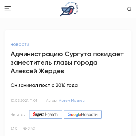
ЗДОРОВЬЕ
НОВОСТИ
ОБЩЕСТВО
Администрацию Сургута покидает
заместитель главы города
ОБРАЗОВАНИЕ
Алексей Жердев
ПСИХОЛОГИЯ
Он занимал пост с 2016 года
КУЛЬТУРА
10.03.2021, 11:01
Автор:
Артем Мазнев
СПОРТ
Читать в
ВОПРОС-ОТВЕТ
0
6140
ЭТО У НАС СЕМЕЙНОЕ