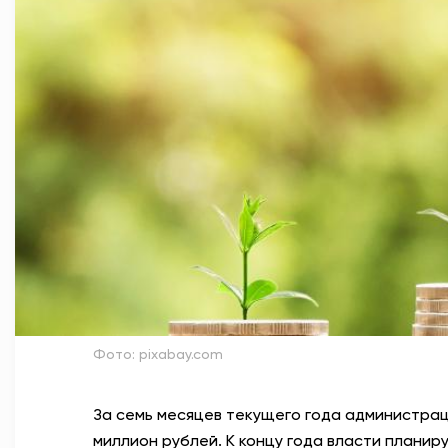
Фото: pixabay.com
За семь месяцев текущего года администраци
миллион рублей. К концу года власти планир