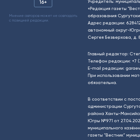
Учредитель: муниципал
16+
«Редакция газеты "Вес
образования Сургутски
Мнение авторов может не совпадать
с позицией редакции.
Адрес редакции: 62841
автономный округ-Югра, г
Сергея Безверхова, д. 8
Главный редактор: Сте
Телефон редакции:
+7 
E-mail редакции:
garaev
При использовании мат
обязательна.
В соответствии с пост
администрации Сургутс
района Ханты-Мансийск
Югры №971 от 27.04.202
муниципального казённ
газеты "Вестник" муни