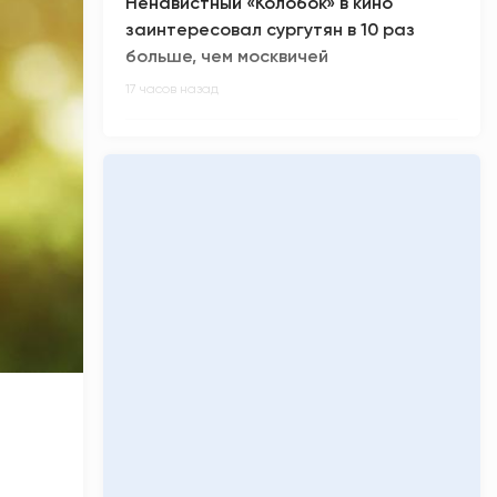
Ненавистный «Колобок» в кино
заинтересовал сургутян в 10 раз
больше, чем москвичей
17 часов назад
В России произошел масштабный
сбой в работе интернета
18 часов назад
Киберспортсмен m0NESY всех
заинтриговал приглашением на
свадьбу Роналду
18 часов назад
Малыш-гигант весом более 5 кг
родился в Сургуте
18 часов назад