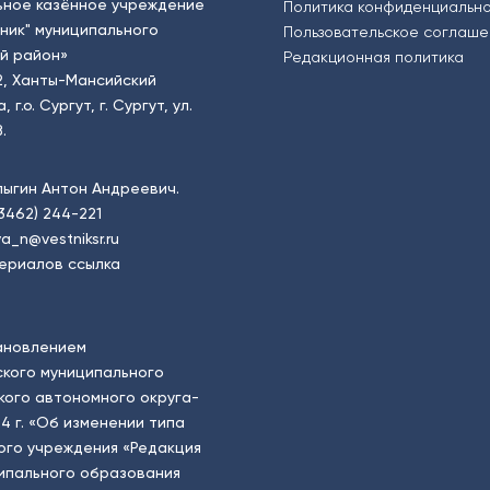
ьное казённое учреждение
Политика конфиденциальн
тник" муниципального
Пользовательское соглаш
й район»
Редакционная политика
2, Ханты-Мансийский
.о. Сургут, г. Сургут, ул.
.
пыгин Антон Андреевич.
(3462) 244-221
a_n@vestniksr.ru
ериалов ссылка
ановлением
кого муниципального
ого автономного округа-
4 г. «Об изменении типа
ого учреждения «Редакция
ципального образования