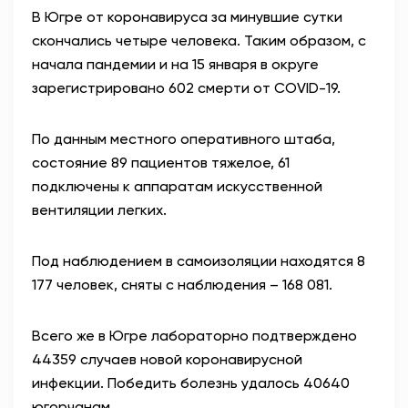
В Югре от коронавируса за минувшие сутки
АНТИТЕРРОР
скончались четыре человека. Таким образом, с
начала пандемии и на 15 января в округе
НОВОСТИ
зарегистрировано 602 смерти от COVID-19.
ОФИЦИАЛЬНО
По данным местного оперативного штаба,
состояние 89 пациентов тяжелое, 61
подключены к аппаратам искусственной
81,41
94,06
вентиляции легких.
Под наблюдением в самоизоляции находятся 8
Вход / Регистрация
177 человек, сняты с наблюдения – 168 081.
Всего же в Югре лабораторно подтверждено
44359 случаев новой коронавирусной
инфекции. Победить болезнь удалось 40640
югорчанам.