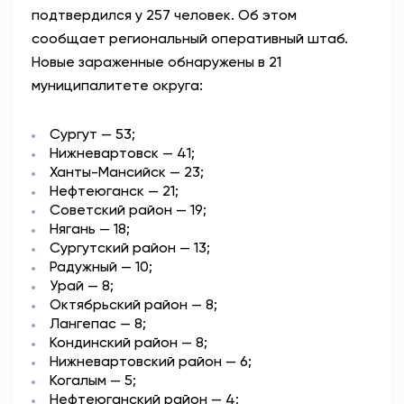
подтвердился у 257 человек. Об этом
АНТИТЕРРОР
сообщает региональный оперативный штаб.
Новые зараженные обнаружены в 21
НОВОСТИ
муниципалитете округа:
ОФИЦИАЛЬНО
Сургут — 53;
Нижневартовск — 41;
Ханты-Мансийск — 23;
Нефтеюганск — 21;
80,93
93,19
Советский район — 19;
Нягань — 18;
Сургутский район — 13;
Радужный — 10;
Вход / Регистрация
Урай — 8;
Октябрьский район — 8;
Лангепас — 8;
Кондинский район — 8;
Нижневартовский район — 6;
Когалым — 5;
Нефтеюганский район — 4;