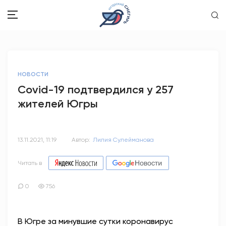
ЗДОРОВЬЕ
НОВОСТИ
ОБЩЕСТВО
Covid-19 подтвердился у 257
жителей Югры
ОБРАЗОВАНИЕ
ПСИХОЛОГИЯ
13.11.2021, 11:19
Автор:
Лилия Сулейманова
КУЛЬТУРА
Читать в
СПОРТ
0
756
ВОПРОС-ОТВЕТ
В Югре за минувшие сутки коронавирус
ЭТО У НАС СЕМЕЙНОЕ