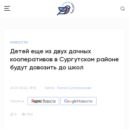
ЗДОРОВЬЕ
НОВОСТИ
ОБЩЕСТВО
Детей еще из двух дачных
кооперативов в Сургутском районе
ОБРАЗОВАНИЕ
будут довозить до школ
ПСИХОЛОГИЯ
КУЛЬТУРА
24.01.2022, 18:15
Автор:
Лилия Сулейманова
СПОРТ
Читать в
ВОПРОС-ОТВЕТ
0
1763
ЭТО У НАС СЕМЕЙНОЕ