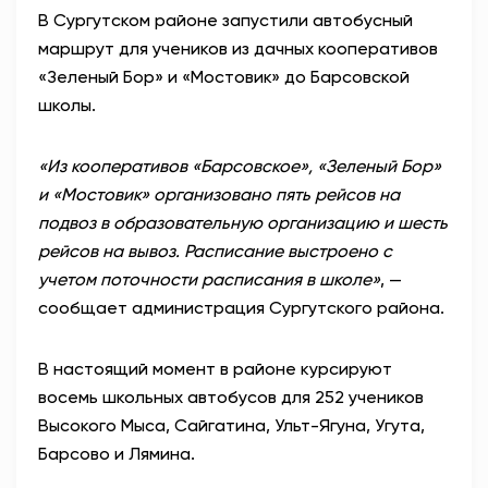
В Сургутском районе запустили автобусный
АНТИТЕРРОР
маршрут для учеников из дачных кооперативов
«Зеленый Бор» и «Мостовик» до Барсовской
НОВОСТИ
школы.
ОФИЦИАЛЬНО
«Из кооперативов «Барсовское», «Зеленый Бор»
и «Мостовик» организовано пять рейсов на
подвоз в образовательную организацию и шесть
82,17
94,84
рейсов на вывоз. Расписание выстроено с
учетом поточности расписания в школе»
, —
сообщает администрация Сургутского района.
Вход / Регистрация
В настоящий момент в районе курсируют
восемь школьных автобусов для 252 учеников
Высокого Мыса, Сайгатина, Ульт-Ягуна, Угута,
Барсово и Лямина.