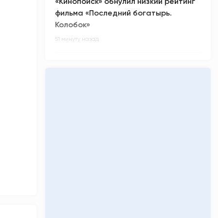
«Кинопоиск» обнулил низкий рейтинг
фильма «Последний богатырь.
Колобок»
51 минуту назад
Легендарная группа нулевых «Руки
вверх!» приезжает в Сургут
час назад
Обряд очищения от злых духов
проведут югорчанам в Сургутском
районе
2 часа назад
Из-за погоды в ХМАО перенесли
празднование Дня физкультурника
2 часа назад