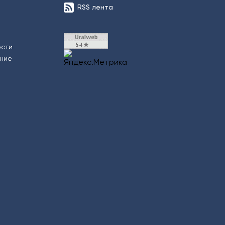
RSS лента
ости
ение