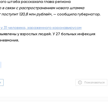
ого штаба рассказала глава региона
 в связи с распространением нового штамма
АНТИТЕРРОР
поступит 120,8 млн рублей»
, — сообщила губернатор.
НОВОСТИ
 у 31 человека, зараженного коронавирусом
ОФИЦИАЛЬНО
 выявлены у взрослых людей. У 27 больных инфекция
пневмония.
81,41
94,06
Вход / Регистрация
м
Пожаловаться