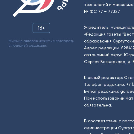
технологий и массовых 
№ ФС 77 – 77327
Учредитель: муниципал
16+
«Редакция газеты "Вес
образования Сургутски
Мнение авторов может не совпадать
с позицией редакции.
Адрес редакции: 62841
автономный округ-Югра, г
Сергея Безверхова, д. 8
Главный редактор: Сте
Телефон редакции:
+7 
E-mail редакции:
garaev
При использовании мат
обязательна.
В соответствии с пост
администрации Сургутс