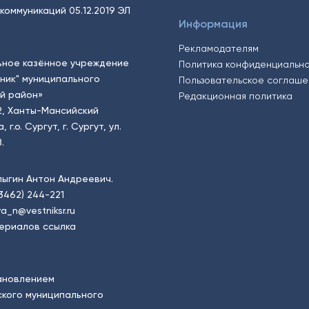
коммуникаций 05.12.2019 ЭЛ
Информация
Рекламодателям
ьное казённое учреждение
Политика конфиденциальн
тник" муниципального
Пользовательское соглаш
й район»
Редакционная политика
2, Ханты-Мансийский
.о. Сургут, г. Сургут, ул.
.
пыгин Антон Андреевич.
(3462) 244-221
a_n@vestniksr.ru
ериалов ссылка
ановлением
кого муниципального