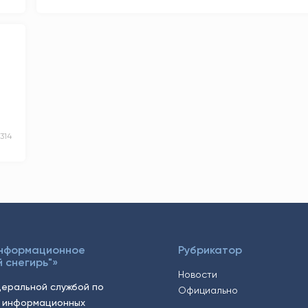
1314
Информационное
Рубрикатор
 снегирь"»
Новости
еральной службой по
Официально
, информационных