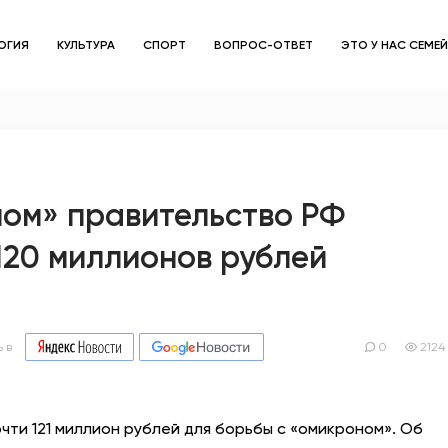
ОГИЯ
КУЛЬТУРА
СПОРТ
ВОПРОС-ОТВЕТ
ЭТО У НАС СЕМЕ
ЗДОРОВЬЕ
ОБЩЕСТВО
ОБРАЗОВАНИЕ
ном» правительство РФ
120 миллионов рублей
ПСИХОЛОГИЯ
КУЛЬТУРА
СПОРТ
 в
0
2124
ВОПРОС-ОТВЕТ
чти 121 миллион рублей для борьбы с «омикроном». Об
ЭТО У НАС СЕМЕЙНОЕ