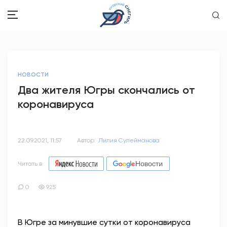
ЗДОРОВЬЕ
НОВОСТИ
ОБЩЕСТВО
Два жителя Югры скончались от
коронавируса
ОБРАЗОВАНИЕ
ПСИХОЛОГИЯ
22.09.2021, 11:57
Автор:
Лилия Сулейманова
КУЛЬТУРА
Читать в
СПОРТ
0
925
ВОПРОС-ОТВЕТ
В Югре за минувшие сутки от коронавируса
ЭТО У НАС СЕМЕЙНОЕ