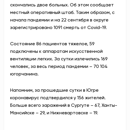
скончались двое больных. Об этом сообщает
АНТИТЕРРОР
местный оперативный штаб. Таким образом, с
начала пандемии и на 22 сентября в округе
НОВОСТИ
зарегистрировано 1091 смерть от Covid-19.
ОФИЦИАЛЬНО
Состояние 86 пациентов тяжелое, 59
подключены к аппаратам искусственной
вентиляции легких.
За сутки излечились 169
80,93
93,19
человек, за весь период пандемии – 70 104
югорчанина.
Вход / Регистрация
Напомним, за прошедшие сутки в Югре
коронавирус подтвердился у 156 жителей.
Больше всего заражений в Сургуте – 67, Ханты-
Мансийске – 29, и Нижневартовске – 19.