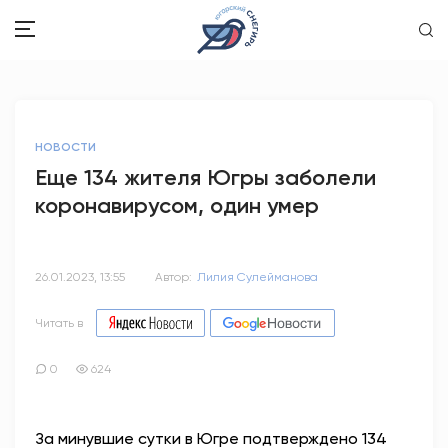
ЗДОРОВЬЕ
НОВОСТИ
ОБЩЕСТВО
Еще 134 жителя Югры заболели
коронавирусом, один умер
ОБРАЗОВАНИЕ
ПСИХОЛОГИЯ
26.01.2023, 13:55
Автор:
Лилия Сулейманова
КУЛЬТУРА
Читать в
СПОРТ
0
624
ВОПРОС-ОТВЕТ
За минувшие сутки в Югре подтверждено 134
ЭТО У НАС СЕМЕЙНОЕ