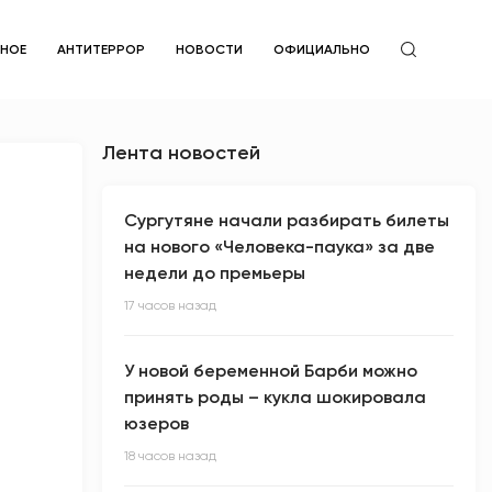
ЙНОЕ
АНТИТЕРРОР
НОВОСТИ
ОФИЦИАЛЬНО
Лента новостей
Сургутяне начали разбирать билеты
на нового «Человека-паука» за две
недели до премьеры
17 часов назад
У новой беременной Барби можно
принять роды – кукла шокировала
юзеров
18 часов назад