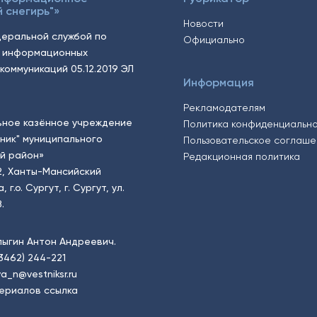
 снегирь"»
Новости
еральной службой по
Официально
, информационных
коммуникаций 05.12.2019 ЭЛ
Информация
Рекламодателям
ьное казённое учреждение
Политика конфиденциальн
тник" муниципального
Пользовательское соглаш
й район»
Редакционная политика
2, Ханты-Мансийский
.о. Сургут, г. Сургут, ул.
.
пыгин Антон Андреевич.
(3462) 244-221
a_n@vestniksr.ru
ериалов ссылка