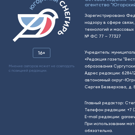
агентство "Югорский
Зарегистрировано Фед
надзору в сфере связи
технологий и массовых 
№ ФС 77 – 77327
Учредитель: муниципал
16+
«Редакция газеты "Вес
образования Сургутски
Мнение авторов может не совпадать
с позицией редакции.
Адрес редакции: 62841
автономный округ-Югра, г
Сергея Безверхова, д. 8
Главный редактор: Сте
Телефон редакции:
+7 
E-mail редакции:
garaev
При использовании мат
обязательна.