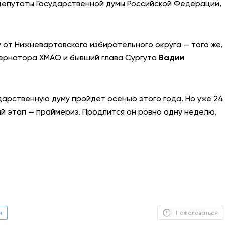
 депутаты Государственной думы Российской Федерации,
АНТИТЕРРОР
НОВОСТИ
от Нижневартовского избирательного округа — того же,
бернатора ХМАО и бывший глава Сургута
Вадим
ОФИЦИАЛЬНО
дарственную думу пройдет осенью этого года. Но уже 24
82,17
94,84
 этап — праймериз. Продлится он ровно одну неделю,
Вход / Регистрация
м
Пожаловаться