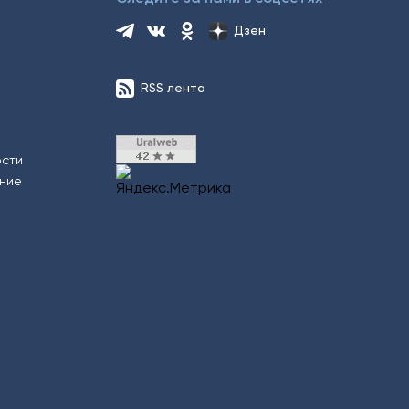
Дзен
RSS лента
ости
ение