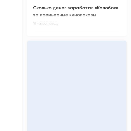
Сколько денег заработал «Колобок»
за премьерные кинопоказы
18 часов назад
Киберспортсмен из ХМАО Noticed не
смог отпраздновать день рождения
19 часов назад
Олимпиадники против ЕГЭ-
вундеркиндов: главные ужасы
приемной кампании-2026
19 часов назад
«Кинопоиск» обнулил низкий рейтинг
фильма «Последний богатырь.
Колобок»