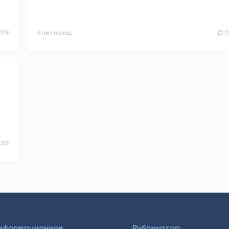
5179
5 лет назад
0
315
Информационное
Рубрикатор