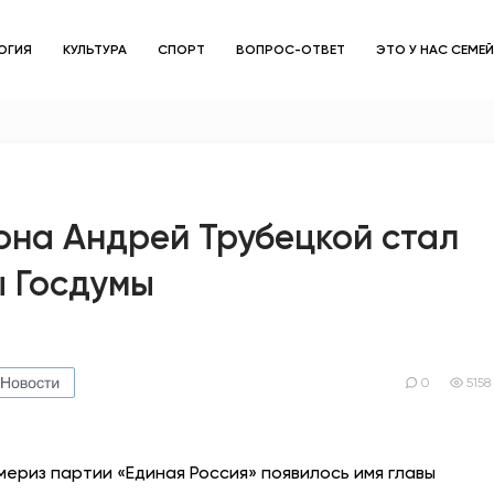
ОГИЯ
КУЛЬТУРА
СПОРТ
ВОПРОС-ОТВЕТ
ЭТО У НАС СЕМЕ
ЗДОРОВЬЕ
ОБЩЕСТВО
ОБРАЗОВАНИЕ
она Андрей Трубецкой стал
ы Госдумы
ПСИХОЛОГИЯ
КУЛЬТУРА
СПОРТ
0
5158
ВОПРОС-ОТВЕТ
ериз партии «Единая Россия» появилось имя главы
ЭТО У НАС СЕМЕЙНОЕ