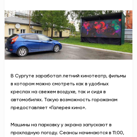
АНТИТЕРРОР
НОВОСТИ
ОФИЦИАЛЬНО
82,17
94,84
В Сургуте заработал летний кинотеатр, фильмы
в котором можно смотреть как в удобных
Вход / Регистрация
креслах на свежем воздухе, так и сидя в
автомобилях. Такую возможность горожанам
предоставляет «Галерея кино».
Машины на парковку у экрана запускают в
прохладную погоду. Сеансы начинаются
в 11:00,