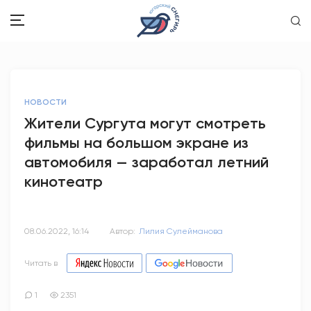
ЗДОРОВЬЕ
НОВОСТИ
ОБЩЕСТВО
Жители Сургута могут смотреть
фильмы на большом экране из
ОБРАЗОВАНИЕ
автомобиля — заработал летний
ПСИХОЛОГИЯ
кинотеатр
КУЛЬТУРА
08.06.2022, 16:14
Автор:
Лилия Сулейманова
СПОРТ
Читать в
ВОПРОС-ОТВЕТ
1
2351
ЭТО У НАС СЕМЕЙНОЕ