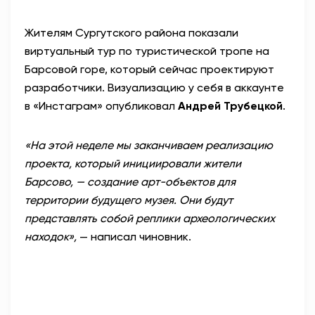
АНТИТЕРРОР
Жителям Сургутского района показали
виртуальный тур по туристической тропе на
НОВОСТИ
Барсовой горе, который сейчас проектируют
разработчики. Визуализацию у себя в аккаунте
ОФИЦИАЛЬНО
в «Инстаграм» опубликовал
Андрей Трубецкой
.
«На этой неделе мы заканчиваем реализацию
82,17
94,84
проекта, который инициировали жители
Барсово, — создание арт-объектов для
территории будущего музея. Они будут
Вход / Регистрация
представлять собой реплики археологических
находок»,
— написал чиновник.