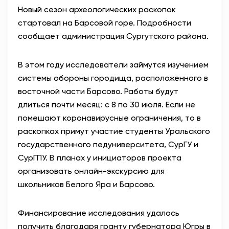
Новый сезон археологических раскопок
АНТИТЕРРОР
стартовал на Барсовой горе. Подробности
сообщает администрация Сургутского района.
НОВОСТИ
В этом году исследователи займутся изучением
ОФИЦИАЛЬНО
системы обороны городища, расположенного в
восточной части Барсово. Работы будут
длиться почти месяц: с 8 по 30 июля. Если не
80,93
93,19
помешают коронавирусные ограничения, то в
раскопках примут участие студенты Уральского
государственного педуниверситета, СурГУ и
Вход / Регистрация
СурГПУ. В планах у инициаторов проекта
организовать онлайн-экскурсию для
школьников Белого Яра и Барсово.
Финансирование исследования удалось
получить благодаря гранту губернатора Югры в