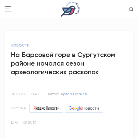
ЗДОРОВЬЕ
НОВОСТИ
ОБЩЕСТВО
На Барсовой горе в Сургутском
районе начался сезон
ОБРАЗОВАНИЕ
археологических раскопок
ПСИХОЛОГИЯ
КУЛЬТУРА
08.07.2021, 18:45
Автор:
Артем Мазнев
СПОРТ
Читать в
ВОПРОС-ОТВЕТ
0
2010
ЭТО У НАС СЕМЕЙНОЕ