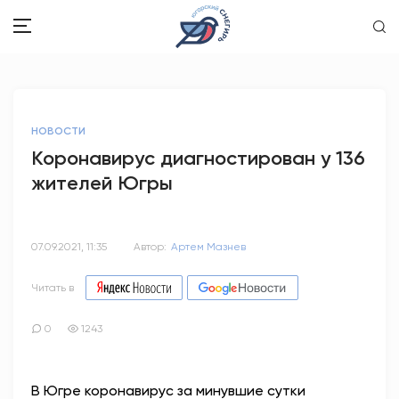
ЗДОРОВЬЕ
НОВОСТИ
ОБЩЕСТВО
Коронавирус диагностирован у 136
жителей Югры
ОБРАЗОВАНИЕ
ПСИХОЛОГИЯ
07.09.2021, 11:35
Автор:
Артем Мазнев
КУЛЬТУРА
Читать в
СПОРТ
0
1243
ВОПРОС-ОТВЕТ
В Югре коронавирус за минувшие сутки
ЭТО У НАС СЕМЕЙНОЕ