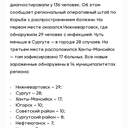
диагностировали у 136 человек. Об этом
АНТИТЕРРОР
сообщает региональный оперативный штаб по
борьбе с распространением болезни. На
НОВОСТИ
первом месте оказался Нижневартовск, где
обнаружили 29 человек с инфекцией. Чуть
ОФИЦИАЛЬНО
меньше в Сургуте — в городе 28 случаев. На
третьем месте расположился Ханты-Мансийск
— там зафиксировано 17 больных. Все новые
82,17
94,84
зараженные обнаружены в 14 муниципалитетах
региона:
Вход / Регистрация
Нижневартовск – 29;
Сургут – 28;
Ханты-Мансийск – 17;
Югорск – 10;
Советский район – 10;
Сургутский район – 8;
Нефтеюганск – 7;