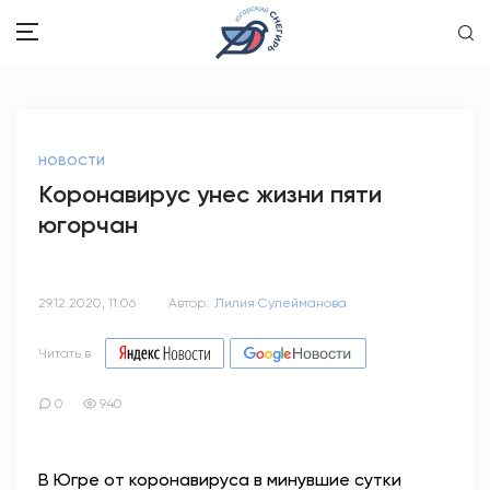
ЗДОРОВЬЕ
НОВОСТИ
ОБЩЕСТВО
Коронавирус унес жизни пяти
югорчан
ОБРАЗОВАНИЕ
ПСИХОЛОГИЯ
29.12.2020, 11:06
Автор:
Лилия Сулейманова
КУЛЬТУРА
Читать в
СПОРТ
0
940
ВОПРОС-ОТВЕТ
В Югре от коронавируса в минувшие сутки
ЭТО У НАС СЕМЕЙНОЕ