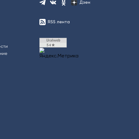
Дзен
RSS лента
ости
ение