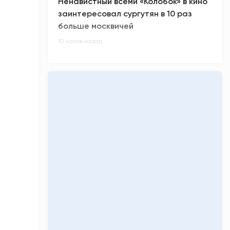
Ненавистный всеми «Колобок» в кино
заинтересовал сургутян в 10 раз
больше москвичей
10 часов назад
В России произошел масштабный
сбой в работе интернета
10 часов назад
Киберспортсмен m0NESY всех
заинтриговал приглашением на
свадьбу Роналду
11 часов назад
Малыш-гигант весом более 5 кг
родился в Сургуте
11 часов назад