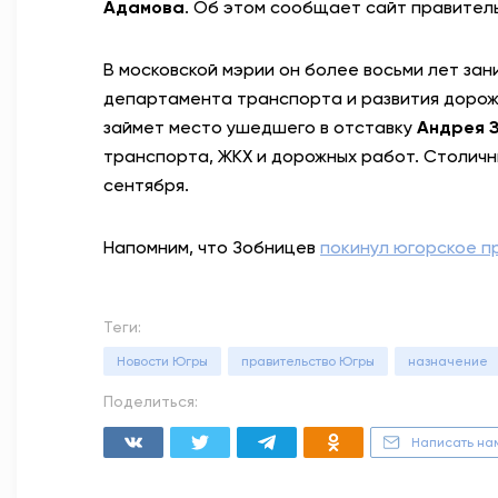
Адамова
. Об этом сообщает сайт правител
В московской мэрии он более восьми лет за
департамента транспорта и развития доро
займет место ушедшего в отставку
Андрея 
транспорта, ЖКХ и дорожных работ. Столичны
сентября.
Напомним, что Зобницев
покинул югорское п
Теги:
Новости Югры
правительство Югры
назначение
Поделиться:
Написать на