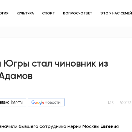
ОГИЯ
КУЛЬТУРА
СПОРТ
ВОПРОС-ОТВЕТ
ЭТО У НАС СЕМЕ
ЗДОРОВЬЕ
ОБЩЕСТВО
ОБРАЗОВАНИЕ
 Югры стал чиновник из
 Адамов
ПСИХОЛОГИЯ
КУЛЬТУРА
СПОРТ
0
2110
ВОПРОС-ОТВЕТ
азначили бывшего сотрудника мэрии Москвы
Евгения
ЭТО У НАС СЕМЕЙНОЕ