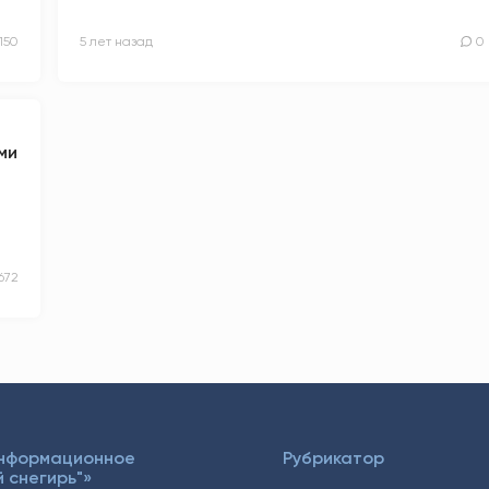
150
5 лет назад
0
ми
672
Информационное
Рубрикатор
 снегирь"»