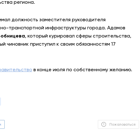
ьства региона.
АНТИТЕРРОР
нимал должность заместителя руководителя
НОВОСТИ
жно-транспортной инфраструктуры города. Адамов
Зобницева
, который курировал сферы строительства,
ОФИЦИАЛЬНО
й чиновник приступил к своим обязанностям 17
81,41
94,06
равительство
в конце июля по собственному желанию.
Вход / Регистрация
м
Пожаловаться