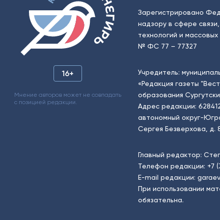
Зарегистрировано Фед
надзору в сфере связи
технологий и массовых 
№ ФС 77 – 77327
Учредитель: муниципал
16+
«Редакция газеты "Вес
образования Сургутски
Мнение авторов может не совпадать
с позицией редакции.
Адрес редакции: 62841
автономный округ-Югра, г
Сергея Безверхова, д. 8
Главный редактор: Сте
Телефон редакции:
+7 
E-mail редакции:
garaev
При использовании мат
обязательна.