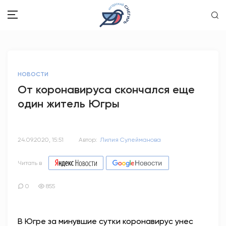
ЗДОРОВЬЕ
НОВОСТИ
ОБЩЕСТВО
От коронавируса скончался еще
один житель Югры
ОБРАЗОВАНИЕ
ПСИХОЛОГИЯ
24.09.2020, 15:51
Автор:
Лилия Сулейманова
КУЛЬТУРА
Читать в
СПОРТ
0
855
ВОПРОС-ОТВЕТ
В Югре за минувшие сутки коронавирус унес
ЭТО У НАС СЕМЕЙНОЕ