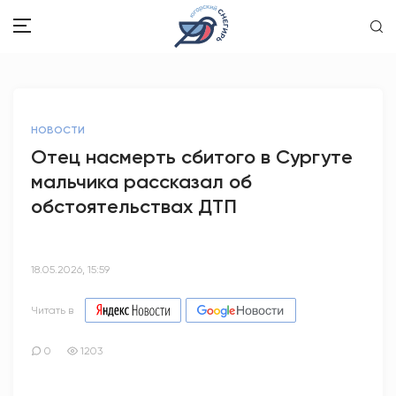
ЗДОРОВЬЕ
НОВОСТИ
ОБЩЕСТВО
Отец насмерть сбитого в Сургуте
мальчика рассказал об
ОБРАЗОВАНИЕ
обстоятельствах ДТП
ПСИХОЛОГИЯ
КУЛЬТУРА
18.05.2026, 15:59
СПОРТ
Читать в
ВОПРОС-ОТВЕТ
0
1203
ЭТО У НАС СЕМЕЙНОЕ