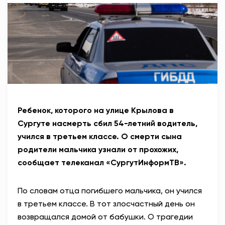
АНТИТЕРРОР
НОВОСТИ
ОФИЦИАЛЬНО
82,17
94,84
Ребенок, которого на улице Крылова в
Сургуте насмерть сбил 54-летний водитель,
учился в третьем классе. О смерти сына
Вход / Регистрация
родители мальчика узнали от прохожих,
сообщает телеканал «СургутИнформТВ».
По словам отца погибшего мальчика, он учился
в третьем классе. В тот злосчастный день он
возвращался домой от бабушки. О трагедии