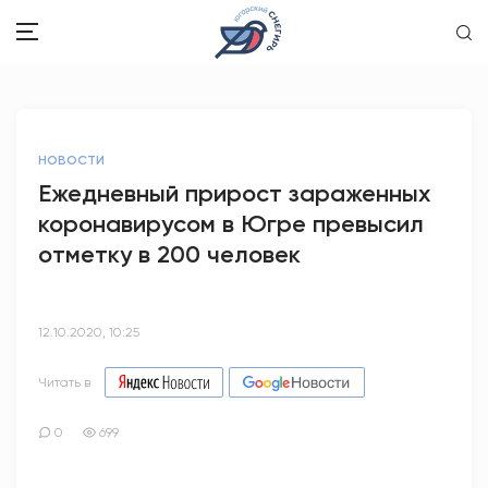
ЗДОРОВЬЕ
НОВОСТИ
ОБЩЕСТВО
Ежедневный прирост зараженных
коронавирусом в Югре превысил
ОБРАЗОВАНИЕ
отметку в 200 человек
ПСИХОЛОГИЯ
КУЛЬТУРА
12.10.2020, 10:25
СПОРТ
Читать в
ВОПРОС-ОТВЕТ
0
699
ЭТО У НАС СЕМЕЙНОЕ