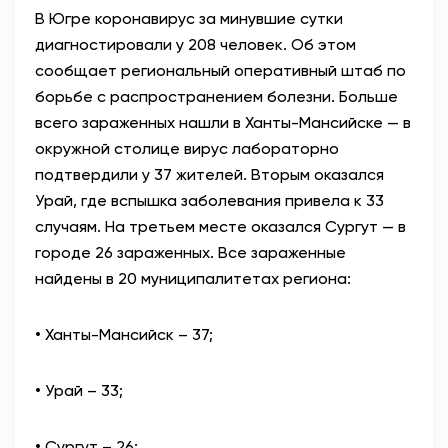
В Югре коронавирус за минувшие сутки
АНТИТЕРРОР
диагностировали у 208 человек. Об этом
сообщает региональный оперативный штаб по
НОВОСТИ
борьбе с распространением болезни. Больше
всего зараженных нашли в Ханты-Мансийске — в
ОФИЦИАЛЬНО
окружной столице вирус лабораторно
подтвердили у 37 жителей. Вторым оказался
Урай, где вспышка заболевания привела к 33
82,17
94,84
случаям. На третьем месте оказался Сургут — в
городе 26 зараженных. Все зараженные
найдены в 20 муниципалитетах региона:
Вход / Регистрация
• Ханты-Мансийск – 37;
• Урай – 33;
• Сургут – 26;