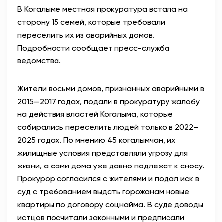
В Когалыме местная прокуратура встала на
АНТИТЕРРОР
сторону 15 семей, которые требовали
переселить их из аварийных домов.
НОВОСТИ
Подробности сообщает пресс-служба
ведомства.
ОФИЦИАЛЬНО
Жители восьми домов, признанных аварийными в
2015—2017 годах, подали в прокуратуру жалобу
82,61
95,29
на действия властей Когалыма, которые
собирались переселить людей только в 2022–
2025 годах. По мнению 45 когалымчан, их
Вход / Регистрация
жилищные условия представляли угрозу для
жизни, а сами дома уже давно подлежат к сносу.
Прокурор согласился с жителями и подал иск в
суд с требованием выдать горожанам новые
квартиры по договору соцнайма. В суде доводы
истцов посчитали законными и предписали