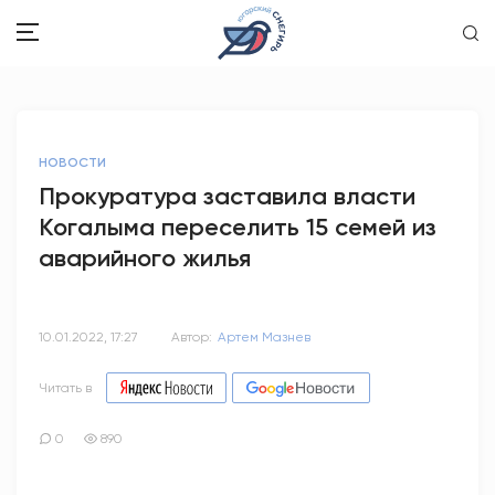
ЗДОРОВЬЕ
НОВОСТИ
ОБЩЕСТВО
Прокуратура заставила власти
Когалыма переселить 15 семей из
ОБРАЗОВАНИЕ
аварийного жилья
ПСИХОЛОГИЯ
КУЛЬТУРА
10.01.2022, 17:27
Автор:
Артем Мазнев
СПОРТ
Читать в
ВОПРОС-ОТВЕТ
0
890
ЭТО У НАС СЕМЕЙНОЕ