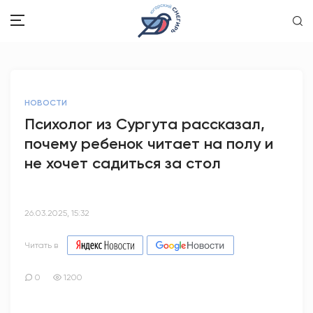
ЗДОРОВЬЕ
НОВОСТИ
ОБЩЕСТВО
Психолог из Сургута рассказал,
почему ребенок читает на полу и
ОБРАЗОВАНИЕ
не хочет садиться за стол
ПСИХОЛОГИЯ
КУЛЬТУРА
26.03.2025, 15:32
СПОРТ
Читать в
ВОПРОС-ОТВЕТ
0
1200
ЭТО У НАС СЕМЕЙНОЕ