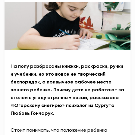
АНТИТЕРРОР
НОВОСТИ
ОФИЦИАЛЬНО
81,41
94,06
На полу разбросаны книжки, раскраски, ручки
и учебники, но это вовсе не творческий
беспорядок, а привычное рабочее место
Вход / Регистрация
вашего ребенка. Почему дети не работают за
столом в угоду странным позам, рассказала
«Югорскому снегирю» психолог из Сургута
Любовь Гончарук.
Стоит понимать, что положение ребенка