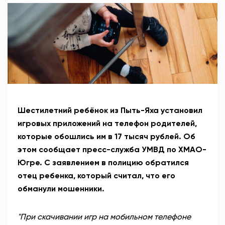
АНТИТЕРРОР
НОВОСТИ
ОФИЦИАЛЬНО
82,17
94,84
Шестилетний ребёнок из Пыть-Яха установил
игровых приложений на телефон родителей,
которые обошлись им в 17 тысяч рублей. Об
Вход / Регистрация
этом сообщает пресс-служба УМВД по ХМАО-
Югре. С заявлением в полицию обратился
отец ребенка, который считал, что его
обманули мошенники.
"При скачивании игр на мобильном телефоне