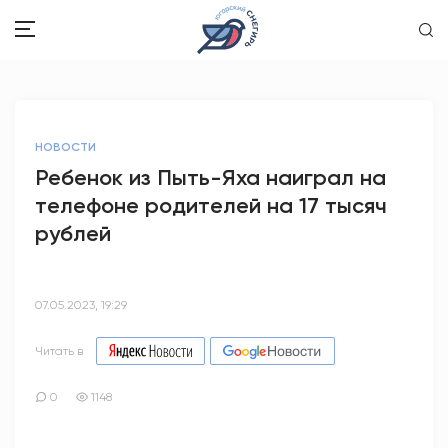
ЗДОРОВЬЕ
НОВОСТИ
ОБЩЕСТВО
Ребенок из Пыть-Яха наиграл на
телефоне родителей на 17 тысяч
ОБРАЗОВАНИЕ
рублей
ПСИХОЛОГИЯ
КУЛЬТУРА
07.05.2023, 19:29
СПОРТ
Читать в
ВОПРОС-ОТВЕТ
0
1148
ЭТО У НАС СЕМЕЙНОЕ