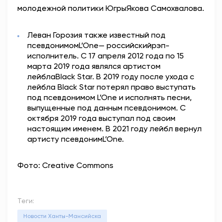
молодежной политики ЮгрыЯкова Самохвалова.
Леван Горозия также известный под
псевдонимомL’One— российскийрэп-
исполнитель. С 17 апреля 2012 года по 15
марта 2019 года являлся артистом
лейблаBlack Star. В 2019 году после ухода с
лейбла Black Star потерял право выступать
под псевдонимом L’One и исполнять песни,
выпущенные под данным псевдонимом. С
октября 2019 года выступал под своим
настоящим именем. В 2021 году лейбл вернул
артисту псевдонимL’One.
Фото: Creative Commons
Теги:
Новости Ханты-Мансийска