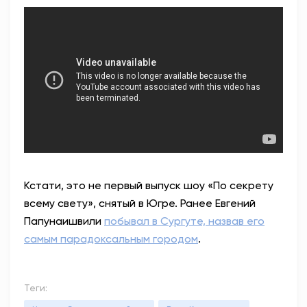
Кстати, это не первый выпуск шоу «По секрету
всему свету», снятый в Югре. Ранее Евгений
Папунаишвили
побывал в Сургуте, назвав его
самым парадоксальным городом
.
Теги: