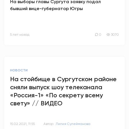
На выборы главы Сургута заявку подал
бывший вице-губернатор Югры
5 лет назад
0
3070
НОВОСТИ
На стойбище в Сургутском районе
сняли выпуск шоу телеканала
«Россия-1» «По секрету всему
свету» // ВИДЕО
15.02.2021, 11:55
Автор:
Лилия Сулейманова