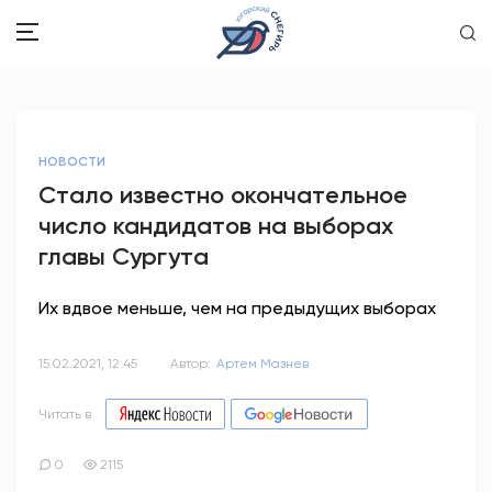
ЗДОРОВЬЕ
НОВОСТИ
ОБЩЕСТВО
Стало известно окончательное
число кандидатов на выборах
ОБРАЗОВАНИЕ
главы Сургута
ПСИХОЛОГИЯ
Их вдвое меньше, чем на предыдущих выборах
КУЛЬТУРА
15.02.2021, 12:45
Автор:
Артем Мазнев
СПОРТ
Читать в
ВОПРОС-ОТВЕТ
0
2115
ЭТО У НАС СЕМЕЙНОЕ