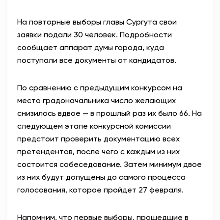
АНТИТЕРРОР
На повторные выборы главы Сургута свои
заявки подали 30 человек. Подробности
НОВОСТИ
сообщает аппарат думы города, куда
поступали все документы от кандидатов.
ОФИЦИАЛЬНО
По сравнению с предыдущим конкурсом на
место градоначальника число желающих
82,17
94,84
снизилось вдвое — в прошлый раз их было 66. На
следующем этапе конкурсной комиссии
предстоит проверить документацию всех
Вход / Регистрация
претендентов, после чего с каждым из них
состоится собеседование. Затем минимум двое
из них будут допущены до самого процесса
голосования, которое пройдет 27 февраля.
Напомним, что первые выборы, прошедшие в