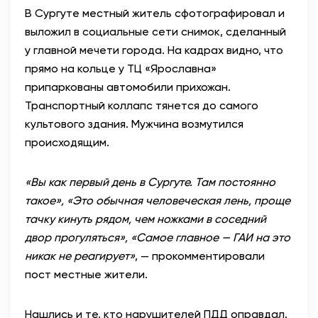
В Сургуте местный житель сфотографировал и
АНТИТЕРРОР
выложил в социальные сети снимок, сделанный
у главной мечети города. На кадрах видно, что
НОВОСТИ
прямо на кольце у ТЦ «Ярославна»
припаркованы автомобили прихожан.
ОФИЦИАЛЬНО
Транспортный коллапс тянется до самого
культового здания. Мужчина возмутился
происходящим.
81,41
94,06
«Вы как первый день в Сургуте. Там постоянно
такое», «Это обычная человеческая лень, проще
Вход / Регистрация
тачку кинуть рядом, чем ножками в соседний
двор прогуляться», «Самое главное — ГАИ на это
никак не реагирует»
, — прокомментировали
пост местные жители.
Нашлись и те, кто нарушителей ПДД оправдал.