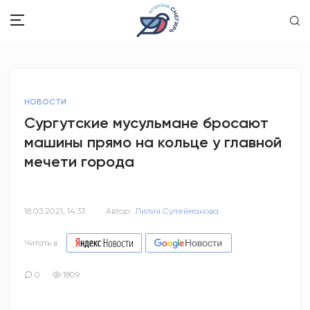
ЗДОРОВЬЕ
НОВОСТИ
ОБЩЕСТВО
Сургутские мусульмане бросают
машины прямо на кольце у главной
ОБРАЗОВАНИЕ
мечети города
ПСИХОЛОГИЯ
КУЛЬТУРА
18.03.2021, 14:33
Автор:
Лилия Сулейманова
СПОРТ
Читать в
ВОПРОС-ОТВЕТ
0
1809
ЭТО У НАС СЕМЕЙНОЕ