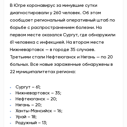
В Югре коронавирус за минувшие сутки
АНТИТЕРРОР
диагностировали у 260 человек. Об этом
сообщает региональный оперативный штаб по
НОВОСТИ
борьбе с распространением болезни. На
первом месте оказался Сургут, где обнаружили
ОФИЦИАЛЬНО
61 человека с инфекцией. На втором месте
Нижневартовск — в городе 35 случаев.
Третьими стали Нефтеюганск и Нягань — по 20
82,17
94,84
больных. Все новые зараженные обнаружены в
22 муниципалитетах региона:
Вход / Регистрация
Сургут – 61;
Нижневартовск – 35;
Нефтеюганск – 20;
Нягань – 20;
Ханты-Мансийск – 16;
Урай – 18;
Радужный – 13;