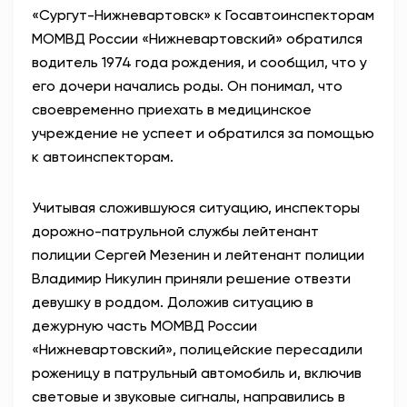
«Сургут-Нижневартовск» к Госавтоинспекторам
АНТИТЕРРОР
МОМВД России «Нижневартовский» обратился
водитель 1974 года рождения, и сообщил, что у
НОВОСТИ
его дочери начались роды. Он понимал, что
своевременно приехать в медицинское
ОФИЦИАЛЬНО
учреждение не успеет и обратился за помощью
к автоинспекторам.
82,17
94,84
Учитывая сложившуюся ситуацию, инспекторы
дорожно-патрульной службы лейтенант
полиции Сергей Мезенин и лейтенант полиции
Вход / Регистрация
Владимир Никулин приняли решение отвезти
девушку в роддом. Доложив ситуацию в
дежурную часть МОМВД России
«Нижневартовский», полицейские пересадили
роженицу в патрульный автомобиль и, включив
световые и звуковые сигналы, направились в