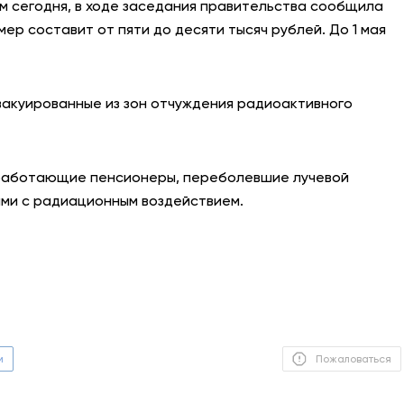
ом сегодня, в ходе заседания правительства сообщила
змер составит от пяти до десяти тысяч рублей. До 1 мая
АНТИТЕРРОР
НОВОСТИ
эвакуированные из зон отчуждения радиоактивного
ОФИЦИАЛЬНО
еработающие пенсионеры, переболевшие лучевой
82,17
94,84
ыми с радиационным воздействием.
Вход / Регистрация
м
Пожаловаться