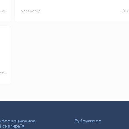
505
5 лет назад
0
705
Информационное
Рубрикатор
 снегирь"»