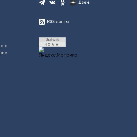
Дзен
RSS лента
ости
ение