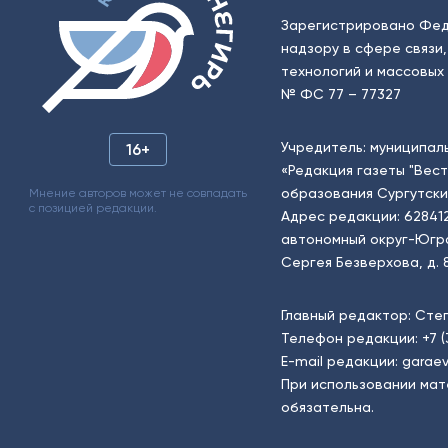
Зарегистрировано Фед
надзору в сфере связи
технологий и массовых 
№ ФС 77 – 77327
Учредитель: муниципал
16+
«Редакция газеты "Вес
образования Сургутски
Мнение авторов может не совпадать
с позицией редакции.
Адрес редакции: 62841
автономный округ-Югра, г
Сергея Безверхова, д. 8
Главный редактор: Сте
Телефон редакции:
+7 
E-mail редакции:
garaev
При использовании мат
обязательна.