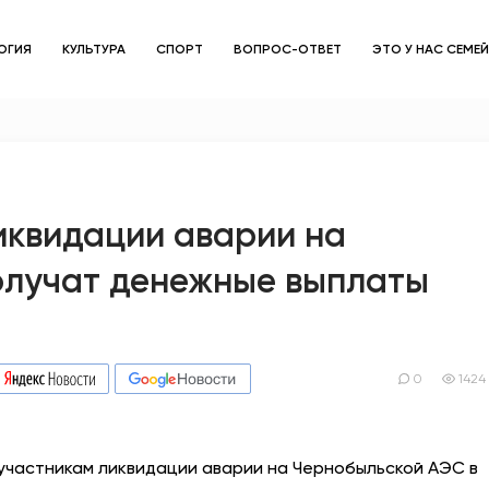
ОГИЯ
КУЛЬТУРА
СПОРТ
ВОПРОС-ОТВЕТ
ЭТО У НАС СЕМЕ
ЗДОРОВЬЕ
ОБЩЕСТВО
ОБРАЗОВАНИЕ
иквидации аварии на
олучат денежные выплаты
ПСИХОЛОГИЯ
КУЛЬТУРА
СПОРТ
0
1424
ВОПРОС-ОТВЕТ
участникам ликвидации аварии на Чернобыльской АЭС в
ЭТО У НАС СЕМЕЙНОЕ