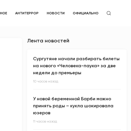
ЙНОЕ
АНТИТЕРРОР
НОВОСТИ
ОФИЦИАЛЬНО
Лента новостей
Сургутяне начали разбирать билеты
на нового «Человека-паука» за две
недели до премьеры
10 часов назад
У новой беременной Барби можно
принять роды – кукла шокировала
юзеров
11 часов назад