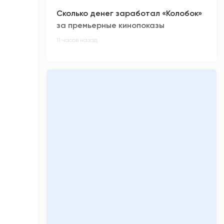
Сколько денег заработал «Колобок»
за премьерные кинопоказы
11 часов назад
Киберспортсмен из ХМАО Noticed не
смог отпраздновать день рождения
12 часов назад
Олимпиадники против ЕГЭ-
вундеркиндов: главные ужасы
приемной кампании-2026
12 часов назад
«Кинопоиск» обнулил низкий рейтинг
фильма «Последний богатырь.
Колобок»