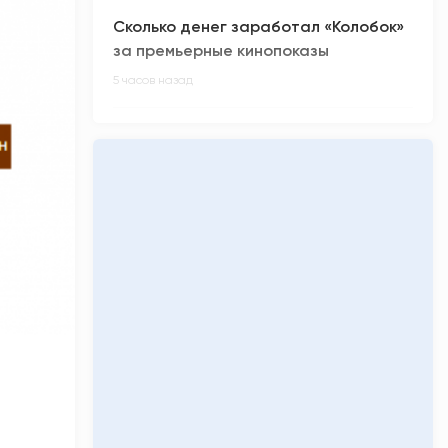
Сколько денег заработал «Колобок»
за премьерные кинопоказы
5 часов назад
Киберспортсмен из ХМАО Noticed не
смог отпраздновать день рождения
6 часов назад
Олимпиадники против ЕГЭ-
вундеркиндов: главные ужасы
приемной кампании-2026
6 часов назад
«Кинопоиск» обнулил низкий рейтинг
фильма «Последний богатырь.
Колобок»