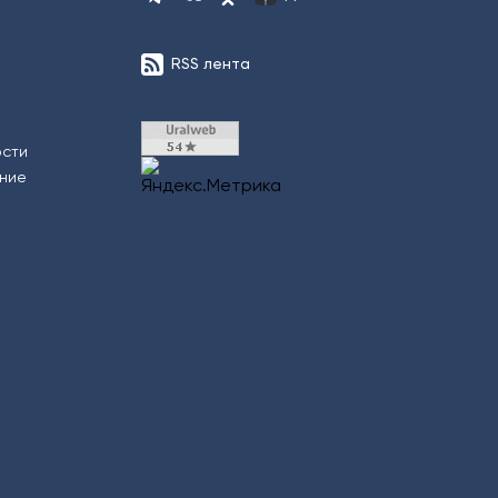
RSS лента
ости
ение