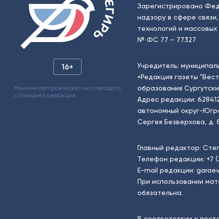
Зарегистрировано Фед
надзору в сфере связи
технологий и массовых 
№ ФС 77 – 77327
Учредитель: муниципал
16+
«Редакция газеты "Вес
образования Сургутски
Мнение авторов может не совпадать
с позицией редакции.
Адрес редакции: 62841
автономный округ-Югра, г
Сергея Безверхова, д. 8
Главный редактор: Сте
Телефон редакции:
+7 
E-mail редакции:
garaev
При использовании мат
обязательна.
В соответствии с пост