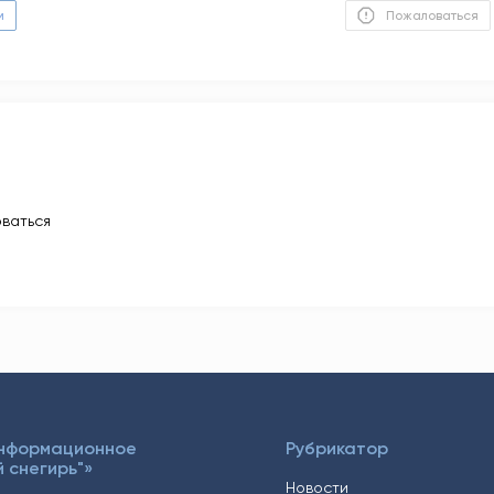
м
Пожаловаться
ваться
Информационное
Рубрикатор
 снегирь"»
Новости