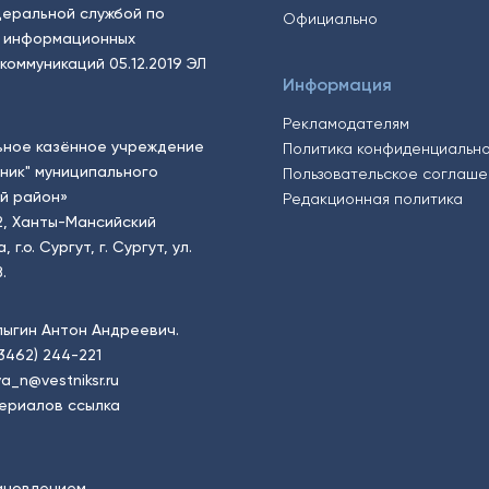
еральной службой по
Официально
, информационных
коммуникаций 05.12.2019 ЭЛ
Информация
Рекламодателям
ьное казённое учреждение
Политика конфиденциальн
тник" муниципального
Пользовательское соглаш
й район»
Редакционная политика
2, Ханты-Мансийский
.о. Сургут, г. Сургут, ул.
.
пыгин Антон Андреевич.
(3462) 244-221
a_n@vestniksr.ru
ериалов ссылка
ановлением