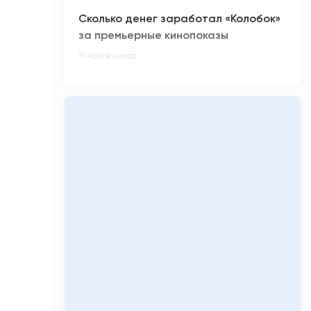
Сколько денег заработал «Колобок»
за премьерные кинопоказы
15 часов назад
Киберспортсмен из ХМАО Noticed не
смог отпраздновать день рождения
16 часов назад
Олимпиадники против ЕГЭ-
вундеркиндов: главные ужасы
приемной кампании-2026
17 часов назад
«Кинопоиск» обнулил низкий рейтинг
фильма «Последний богатырь.
Колобок»