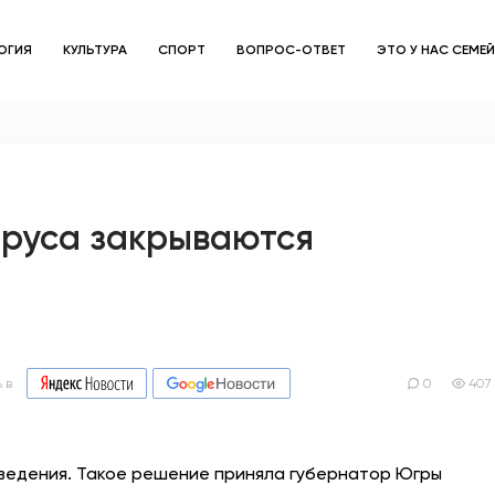
ОГИЯ
КУЛЬТУРА
СПОРТ
ВОПРОС-ОТВЕТ
ЭТО У НАС СЕМЕ
ЗДОРОВЬЕ
ОБЩЕСТВО
ОБРАЗОВАНИЕ
ируса закрываются
ПСИХОЛОГИЯ
КУЛЬТУРА
СПОРТ
 в
0
407
ВОПРОС-ОТВЕТ
аведения. Такое решение приняла губернатор Югры
ЭТО У НАС СЕМЕЙНОЕ