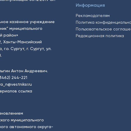
Информация
Рекламодателям
ьное казённое учреждение
Политика конфиденциальн
тник" муниципального
Пользовательское соглаш
й район»
Редакционная политика
2, Ханты-Мансийский
.о. Сургут, г. Сургут, ул.
.
пыгин Антон Андреевич.
(3462) 244-221
a_n@vestniksr.ru
ериалов ссылка
ановлением
кого муниципального
ого автономного округа-