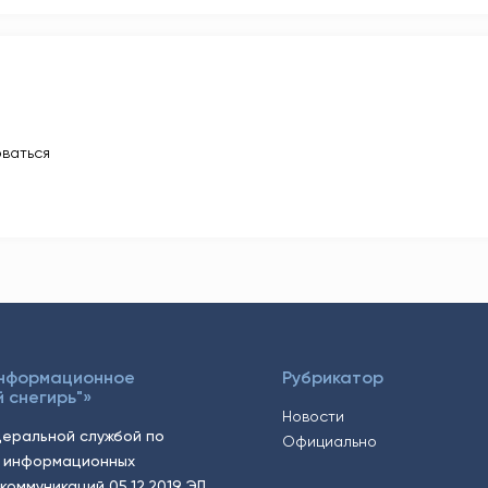
ваться
Информационное
Рубрикатор
 снегирь"»
Новости
еральной службой по
Официально
, информационных
коммуникаций 05.12.2019 ЭЛ