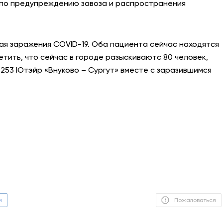
 по предупреждению завоза и распространения
АНТИТЕРРОР
НОВОСТИ
чая заражения COVID-19. Оба пациента сейчас находятся
тить, что сейчас в городе разыскиваютс 80 человек,
ОФИЦИАЛЬНО
 253 Ютэйр «Внуково – Сургут» вместе с заразившимся
82,17
94,84
Вход / Регистрация
м
Пожаловаться