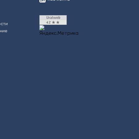
ости
ение