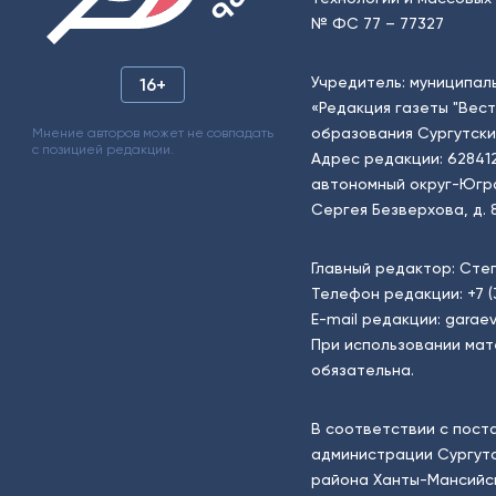
№ ФС 77 – 77327
Учредитель: муниципал
16+
«Редакция газеты "Вес
образования Сургутски
Мнение авторов может не совпадать
с позицией редакции.
Адрес редакции: 62841
автономный округ-Югра, г
Сергея Безверхова, д. 8
Главный редактор: Сте
Телефон редакции:
+7 
E-mail редакции:
garaev
При использовании мат
обязательна.
В соответствии с пост
администрации Сургутс
района Ханты-Мансийск