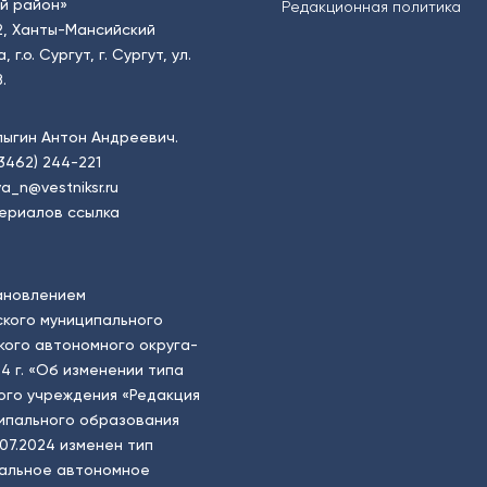
й район»
Редакционная политика
2, Ханты-Мансийский
.о. Сургут, г. Сургут, ул.
.
пыгин Антон Андреевич.
(3462) 244-221
a_n@vestniksr.ru
ериалов ссылка
ановлением
кого муниципального
ого автономного округа-
4 г. «Об изменении типа
ого учреждения «Редакция
ципального образования
.07.2024 изменен тип
пальное автономное