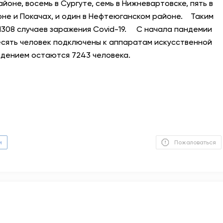
йоне, восемь в Сургуте, семь в Нижневартовске, пять в
оне и Покачах, и один в Нефтеюганском районе.⠀ Таким
АНТИТЕРРОР
1308 случаев заражения Covid-19. ⠀ С начала пандемии
Десять человек подключены к аппаратам искусственной
НОВОСТИ
юдением остаются 7243 человека.
ОФИЦИАЛЬНО
80,93
93,19
м
Пожаловаться
Вход / Регистрация