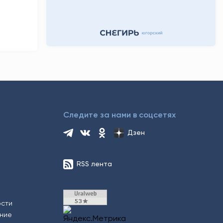
Следите за нами в соцсетях
Дзен
RSS лента
ости
ение