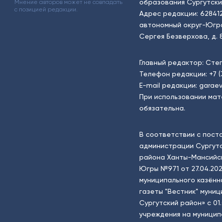
образования Сургутски
Мнение авторов может не совпадать
с позицией редакции.
Адрес редакции: 62841
автономный округ-Югра, г
Сергея Безверхова, д. 8
Главный редактор: Сте
Телефон редакции:
+7 
E-mail редакции:
garaev
При использовании мат
обязательна.
В соответствии с пост
администрации Сургутс
района Ханты-Мансийск
Югры №971 от 27.04.202
муниципального казённ
газеты "Вестник" муни
Сургутский район» с 01
учреждения на муници