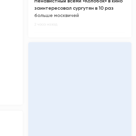
Ненавистный всеми «Колобок» в кино
заинтересовал сургутян в 10 раз
больше москвичей
2 часа назад
В России произошел масштабный
сбой в работе интернета
2 часа назад
Киберспортсмен m0NESY всех
заинтриговал приглашением на
свадьбу Роналду
2 часа назад
Малыш-гигант весом более 5 кг
родился в Сургуте
3 часа назад