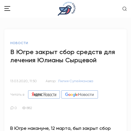
ЗДОРОВЬЕ
НОВОСТИ
ОБЩЕСТВО
В Югре закрыт сбор средств для
лечения Юлианы Сырцевой
ОБРАЗОВАНИЕ
ПСИХОЛОГИЯ
13.03.2020, 11:50
Автор:
Лилия Сулейманова
КУЛЬТУРА
Читать в
СПОРТ
0
882
ВОПРОС-ОТВЕТ
В Югре накануне, 12 марта, был закрыт сбор
ЭТО У НАС СЕМЕЙНОЕ