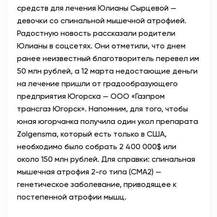
средств для лечения Юлианы Сырцевой —
АНТИТЕРРОР
девочки со спинальной мышечной атрофией.
Радостную новость рассказали родители
НОВОСТИ
Юлианы в соцсетях. Они отметили, что днем
ранее неизвестный благотворитель перевел им
ОФИЦИАЛЬНО
50 млн рублей, а 12 марта недостающие деньги
на лечение пришли от градообразующего
предприятия Югорска — ООО «Газпром
82,17
94,84
трансгаз Югорск». Напомним, для того, чтобы
юная югорчанка получила один укол препарата
Zolgensma, который есть только в США,
Вход / Регистрация
необходимо было собрать 2 400 000$ или
около 150 млн рублей. Для справки: спинальная
мышечная атрофия 2-го типа (СМА2) —
генетическое заболевание, приводящее к
постепенной атрофии мышц.