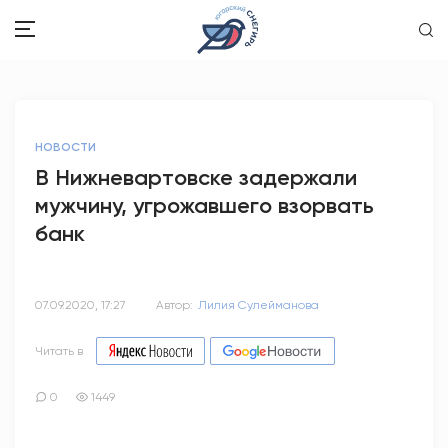
ЗДОРОВЬЕ
НОВОСТИ
ОБЩЕСТВО
В Нижневартовске задержали
мужчину, угрожавшего взорвать
ОБРАЗОВАНИЕ
банк
ПСИХОЛОГИЯ
КУЛЬТУРА
07.09.2020, 17:27
Автор:
Лилия Сулейманова
СПОРТ
Читать в
ВОПРОС-ОТВЕТ
0
1449
ЭТО У НАС СЕМЕЙНОЕ