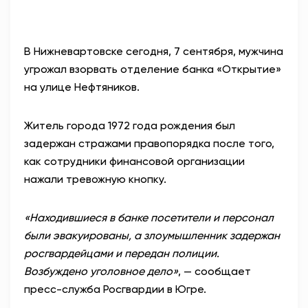
АНТИТЕРРОР
В Нижневартовске сегодня, 7 сентября, мужчина
НОВОСТИ
угрожал взорвать отделение банка «Открытие»
на улице Нефтяников.
ОФИЦИАЛЬНО
Житель города 1972 года рождения был
задержан стражами правопорядка после того,
81,41
94,06
как сотрудники финансовой организации
нажали тревожную кнопку.
Вход / Регистрация
«Находившиеся в банке посетители и персонал
были эвакуированы, а злоумышленник задержан
росгвардейцами и передан полиции.
Возбуждено уголовное дело»
, — сообщает
пресс-служба Росгвардии в Югре.