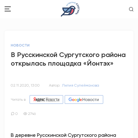
ЗДОРОВЬЕ
НОВОСТИ
ОБЩЕСТВО
В Русскинской Сургутского района
открылась площадка «Йонтэх»
ОБРАЗОВАНИЕ
ПСИХОЛОГИЯ
02.11.2020, 13:00
Автор:
Лилия Сулейманова
КУЛЬТУРА
Читать в
СПОРТ
0
2746
ВОПРОС-ОТВЕТ
В деревне Русскинской Сургутского района
ЭТО У НАС СЕМЕЙНОЕ