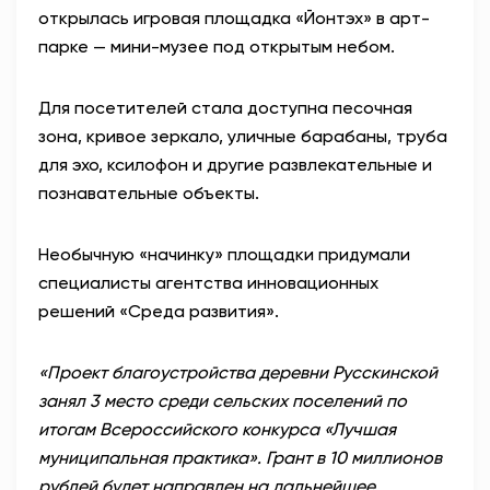
открылась игровая площадка «Йонтэх» в арт-
АНТИТЕРРОР
парке — мини-музее под открытым небом.
НОВОСТИ
Для посетителей стала доступна песочная
зона, кривое зеркало, уличные барабаны, труба
ОФИЦИАЛЬНО
для эхо, ксилофон и другие развлекательные и
познавательные объекты.
82,17
94,84
Необычную «начинку» площадки придумали
специалисты агентства инновационных
решений «Среда развития».
Вход / Регистрация
«Проект благоустройства деревни Русскинской
занял 3 место среди сельских поселений по
итогам Всероссийского конкурса «Лучшая
муниципальная практика». Грант в 10 миллионов
рублей будет направлен на дальнейшее