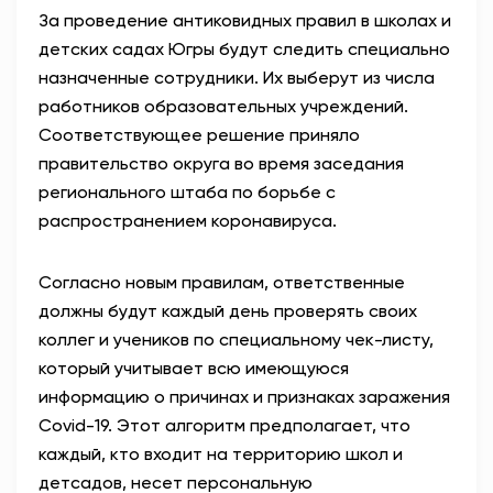
За проведение антиковидных правил в школах и
АНТИТЕРРОР
детских садах Югры будут следить специально
назначенные сотрудники. Их выберут из числа
НОВОСТИ
работников образовательных учреждений.
Соответствующее решение приняло
ОФИЦИАЛЬНО
правительство округа во время заседания
регионального штаба по борьбе с
распространением коронавируса.
81,41
94,06
Согласно новым правилам, ответственные
должны будут каждый день проверять своих
Вход / Регистрация
коллег и учеников по специальному чек-листу,
который учитывает всю имеющуюся
информацию о причинах и признаках заражения
Covid-19. Этот алгоритм предполагает, что
каждый, кто входит на территорию школ и
детсадов, несет персональную