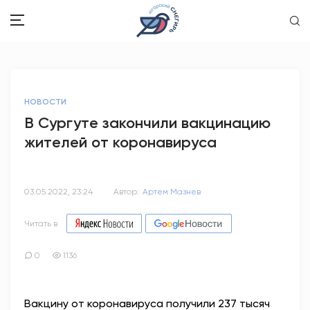
ЗДОРОВЬЕ
НОВОСТИ
ОБЩЕСТВО
В Сургуте закончили вакцинацию
жителей от коронавируса
ОБРАЗОВАНИЕ
ПСИХОЛОГИЯ
03.05.2022, 23:24
Автор:
Артем Мазнев
КУЛЬТУРА
Читать в
СПОРТ
0
1136
ВОПРОС-ОТВЕТ
Вакцину от коронавируса получили 237 тысяч
ЭТО У НАС СЕМЕЙНОЕ