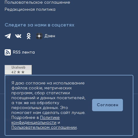
Пользовательское соглашение
Редакционная политика
Следите за нами в соцсетях
Дзен
RSS лента
Я даю согласие на использование
файлов cookie, метрических
программ, сбор статистики
посещений и данных посетителей,
а так же на обработку
Согласен
2026 © Все права защищены. Сетевое издание Информационное
персональных данных. Это
агентство «Югорский снегирь» +16
помогает нам сделать сайт лучше.
Подробнее в
Политике
конфиденциальности
и
Пользовательском соглашении
.
Разработка
Gold Carrot