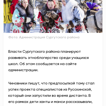
АНТИТЕРРОР
НОВОСТИ
ОФИЦИАЛЬНО
Фото: Администрация Сургутского района
82,17
94,84
Власти Сургутского района планируют
развивать этноблогерство среди учащихся
школ. Об этом сообщается на сайте
Вход / Регистрация
администрации.
Чиновники пишут, что предпосылкой тому стал
успех проекта специалистов из Русскинской,
который они запустили во время дистанта. В
его рамках дети ханты и манси рассказывали,