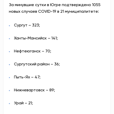
За минувшие сутки в Югре подтверждено 1055
АНТИТЕРРОР
новых случаев COVID-19 в 21 муниципалитете:
НОВОСТИ
Сургут – 323;
ОФИЦИАЛЬНО
Ханты-Мансийск – 141;
Нефтеюганск – 70;
80,93
93,19
Сургутский район – 36;
Вход / Регистрация
Пыть-Ях – 47;
Нижневартовск – 89;
Урай – 21;