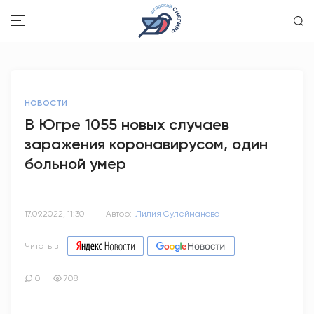
ЗДОРОВЬЕ
НОВОСТИ
ОБЩЕСТВО
В Югре 1055 новых случаев
заражения коронавирусом, один
ОБРАЗОВАНИЕ
больной умер
ПСИХОЛОГИЯ
КУЛЬТУРА
17.09.2022, 11:30
Автор:
Лилия Сулейманова
СПОРТ
Читать в
ВОПРОС-ОТВЕТ
0
708
ЭТО У НАС СЕМЕЙНОЕ