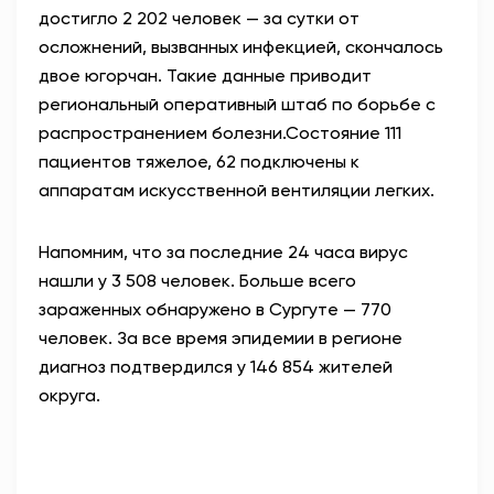
достигло 2 202 человек — за сутки от
АНТИТЕРРОР
осложнений, вызванных инфекцией, скончалось
двое югорчан. Такие данные приводит
НОВОСТИ
региональный оперативный штаб по борьбе с
распространением болезни.
Состояние 111
ОФИЦИАЛЬНО
пациентов тяжелое, 62 подключены к
аппаратам искусственной вентиляции легких
.
82,17
94,84
Напомним, что за последние 24 часа вирус
нашли у 3 508 человек. Больше всего
зараженных обнаружено в Сургуте — 770
Вход / Регистрация
человек. За все время эпидемии в регионе
диагноз подтвердился у 146 854 жителей
округа.