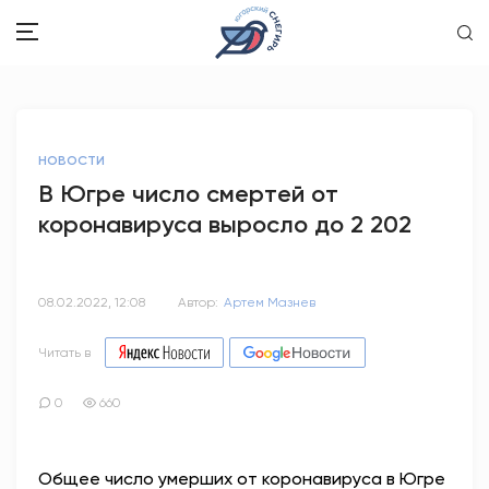
ЗДОРОВЬЕ
НОВОСТИ
ОБЩЕСТВО
В Югре число смертей от
коронавируса выросло до 2 202
ОБРАЗОВАНИЕ
ПСИХОЛОГИЯ
08.02.2022, 12:08
Автор:
Артем Мазнев
КУЛЬТУРА
Читать в
СПОРТ
0
660
ВОПРОС-ОТВЕТ
Общее число умерших от коронавируса в Югре
ЭТО У НАС СЕМЕЙНОЕ