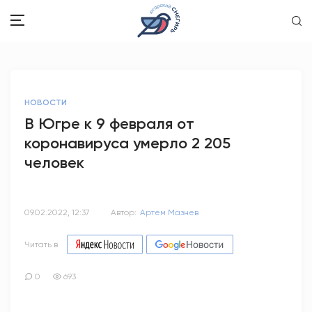
ЗДОРОВЬЕ
НОВОСТИ
ОБЩЕСТВО
В Югре к 9 февраля от
коронавируса умерло 2 205
ОБРАЗОВАНИЕ
человек
ПСИХОЛОГИЯ
КУЛЬТУРА
09.02.2022, 12:37
Автор:
Артем Мазнев
СПОРТ
Читать в
ВОПРОС-ОТВЕТ
0
693
ЭТО У НАС СЕМЕЙНОЕ