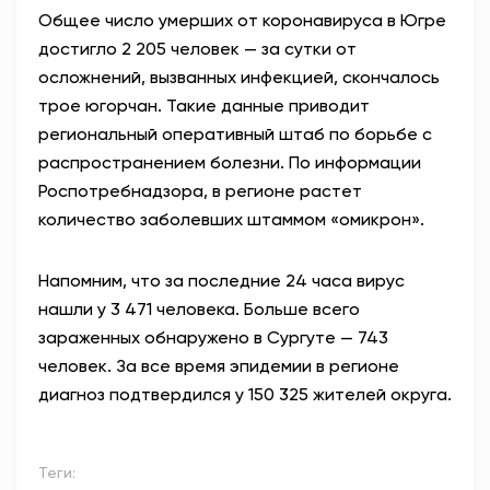
Общее число умерших от коронавируса в Югре
АНТИТЕРРОР
достигло 2 205 человек — за сутки от
осложнений, вызванных инфекцией, скончалось
НОВОСТИ
трое югорчан. Такие данные приводит
региональный оперативный штаб по борьбе с
ОФИЦИАЛЬНО
распространением болезни. По информации
Роспотребнадзора, в регионе растет
количество заболевших штаммом «омикрон».
82,17
94,84
Напомним, что за последние 24 часа вирус
нашли у 3 471 человека. Больше всего
Вход / Регистрация
зараженных обнаружено в Сургуте — 743
человек. За все время эпидемии в регионе
диагноз подтвердился у 150 325 жителей округа.
Теги: