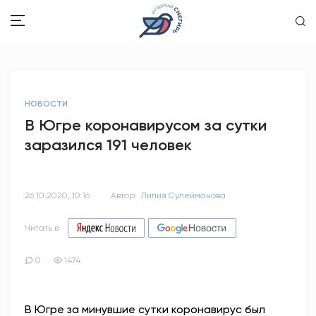
ЗДОРОВЬЕ
НОВОСТИ
ОБЩЕСТВО
В Югре коронавирусом за сутки
заразился 191 человек
ОБРАЗОВАНИЕ
ПСИХОЛОГИЯ
26.10.2020, 10:16
Автор:
Лилия Сулейманова
КУЛЬТУРА
Читать в
СПОРТ
0
1474
ВОПРОС-ОТВЕТ
В Югре за минувшие сутки коронавирус был
ЭТО У НАС СЕМЕЙНОЕ