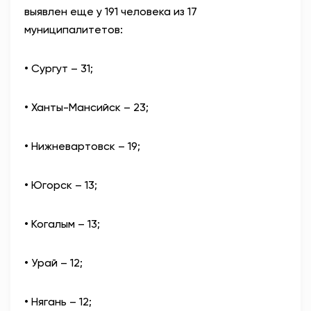
выявлен еще у 191 человека из 17
АНТИТЕРРОР
муниципалитетов:
НОВОСТИ
• Сургут – 31;
ОФИЦИАЛЬНО
• Ханты-Мансийск – 23;
• Нижневартовск – 19;
82,17
94,84
• Югорск – 13;
Вход / Регистрация
• Когалым – 13;
• Урай – 12;
• Нягань – 12;