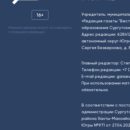
Учредитель: муниципал
16+
«Редакция газеты "Вес
образования Сургутски
Мнение авторов может не совпадать
с позицией редакции.
Адрес редакции: 62841
автономный округ-Югра, г
Сергея Безверхова, д. 8
Главный редактор: Сте
Телефон редакции:
+7 
E-mail редакции:
garaev
При использовании мат
обязательна.
В соответствии с пост
администрации Сургутс
района Ханты-Мансийск
Югры №971 от 27.04.202