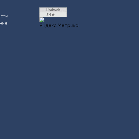
ости
ение