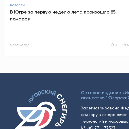
НОВОСТИ
В Югре за первую неделю лета произошло 85
пожаров
5 лет назад
0
4
Сетевое издание «
агентство "Югорский
Зарегистрировано Фед
надзору в сфере связи
технологий и массовых 
№ ФС 77 – 77327