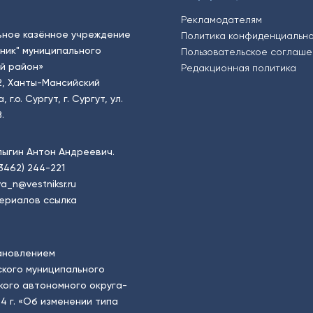
Рекламодателям
ьное казённое учреждение
Политика конфиденциальн
тник" муниципального
Пользовательское соглаш
й район»
Редакционная политика
2, Ханты-Мансийский
.о. Сургут, г. Сургут, ул.
.
пыгин Антон Андреевич.
(3462) 244-221
a_n@vestniksr.ru
ериалов ссылка
ановлением
кого муниципального
ого автономного округа-
4 г. «Об изменении типа