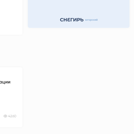
дации
4260