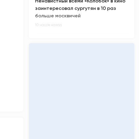
Ненавистный всеми «Колобок» в кино
заинтересовал сургутян в 10 раз
больше москвичей
10 часов назад
В России произошел масштабный
сбой в работе интернета
10 часов назад
Киберспортсмен m0NESY всех
заинтриговал приглашением на
свадьбу Роналду
11 часов назад
Малыш-гигант весом более 5 кг
родился в Сургуте
11 часов назад