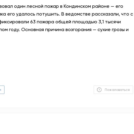
вовал один лесной пожар в Кондинском районе — его
АНТИТЕРРОР
ка его удалось потушить. В ведомстве рассказали, что с
фиксировали 63 пожара общей площадью 3,1 тысячи
НОВОСТИ
лом году. Основная причина возгорания — сухие грозы и
ОФИЦИАЛЬНО
81,41
94,06
Вход / Регистрация
м
Пожаловаться