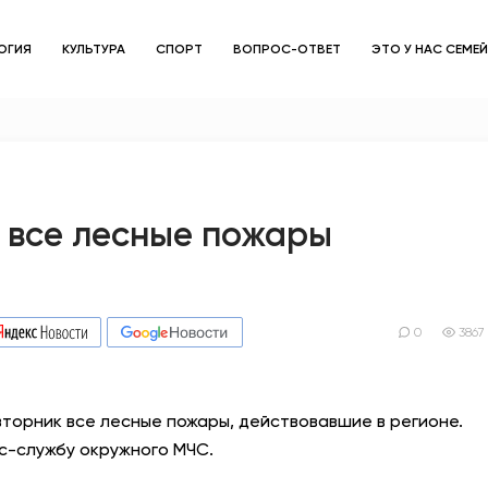
ОГИЯ
КУЛЬТУРА
СПОРТ
ВОПРОС-ОТВЕТ
ЭТО У НАС СЕМЕ
ЗДОРОВЬЕ
ОБЩЕСТВО
ОБРАЗОВАНИЕ
 все лесные пожары
ПСИХОЛОГИЯ
КУЛЬТУРА
0
3867
СПОРТ
торник все лесные пожары, действовавшие в регионе.
ВОПРОС-ОТВЕТ
с-службу окружного МЧС.
ЭТО У НАС СЕМЕЙНОЕ